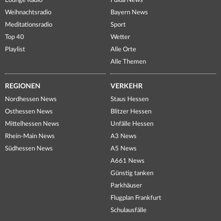
Lounge Radio
Fulda News
Weihnachtsradio
Bayern News
Meditationsradio
Sport
Top 40
Wetter
Playlist
Alle Orte
Alle Themen
REGIONEN
VERKEHR
Nordhessen News
Staus Hessen
Osthessen News
Blitzer Hessen
Mittelhessen News
Unfälle Hessen
Rhein-Main News
A3 News
Südhessen News
A5 News
A661 News
Günstig tanken
Parkhäuser
Flugplan Frankfurt
Schulausfälle