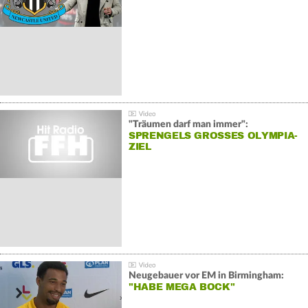
"Träumen darf man immer":
SPRENGELS GROSSES OLYMPIA-Z
IEL
Neugebauer vor EM in Birmingham:
"HABE MEGA BOCK"