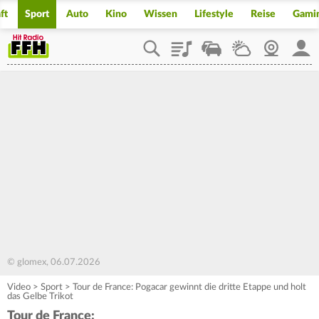
ft
Sport
Auto
Kino
Wissen
Lifestyle
Reise
Gami
Playlist
Staupilot
Wetter
Webcam
Mein
© glomex, 06.07.2026
Video
>
Sport
>
Tour de France: Pogacar gewinnt die dritte Etappe und holt
das Gelbe Trikot
Tour de France: