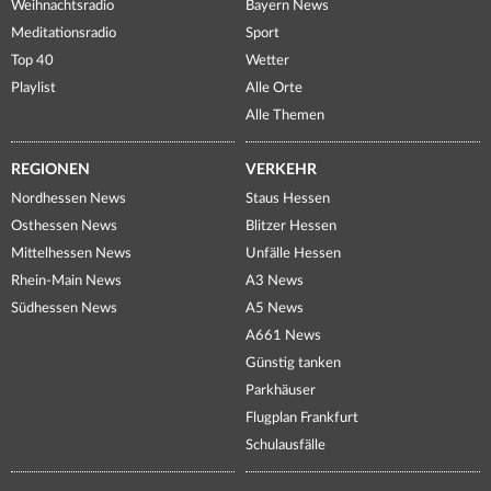
Weihnachtsradio
Bayern News
Meditationsradio
Sport
Top 40
Wetter
Playlist
Alle Orte
Alle Themen
REGIONEN
VERKEHR
Nordhessen News
Staus Hessen
Osthessen News
Blitzer Hessen
Mittelhessen News
Unfälle Hessen
Rhein-Main News
A3 News
Südhessen News
A5 News
A661 News
Günstig tanken
Parkhäuser
Flugplan Frankfurt
Schulausfälle