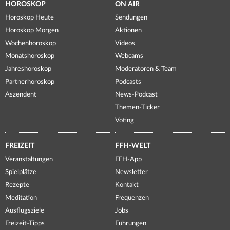
HOROSKOP
ON AIR
Horoskop Heute
Sendungen
Horoskop Morgen
Aktionen
Wochenhoroskop
Videos
Monatshoroskop
Webcams
Jahreshoroskop
Moderatoren & Team
Partnerhoroskop
Podcasts
Aszendent
News-Podcast
Themen-Ticker
Voting
FREIZEIT
FFH-WELT
Veranstaltungen
FFH-App
Spielplätze
Newsletter
Rezepte
Kontakt
Meditation
Frequenzen
Ausflugsziele
Jobs
Freizeit-Tipps
Führungen