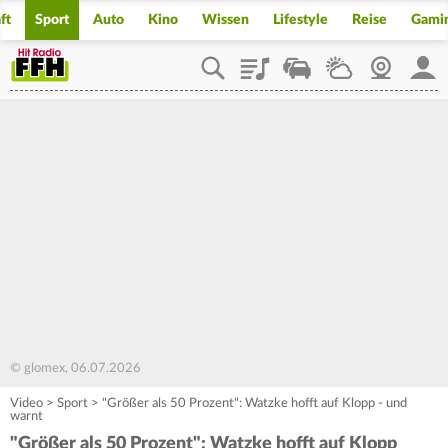
ft
Sport
Auto
Kino
Wissen
Lifestyle
Reise
Gami
Playlist
Staupilot
Wetter
Webcam
Mein
© glomex, 06.07.2026
Video
>
Sport
>
"Größer als 50 Prozent": Watzke hofft auf Klopp - und
warnt
"Größer als 50 Prozent": Watzke hofft auf Klopp