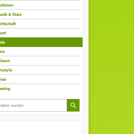
ktionen
sik & Stars
rtschaft
ort
uto
ino
issen
festyle
ise
aming