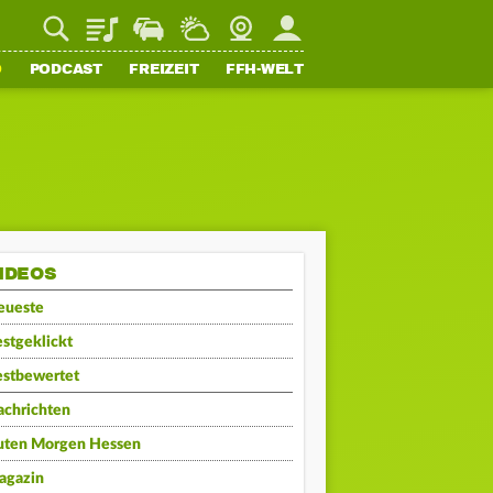
Playlist
Staupilot
Wetter
Webcam
Mein FFH
O
PODCAST
FREIZEIT
FFH-WELT
IDEOS
eueste
stgeklickt
estbewertet
achrichten
uten Morgen Hessen
agazin