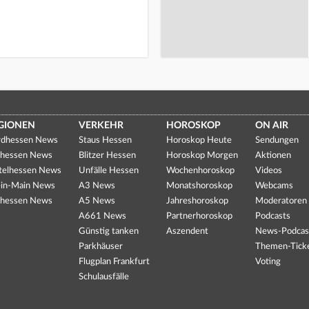
GIONEN
VERKEHR
HOROSKOP
ON AIR
dhessen News
Staus Hessen
Horoskop Heute
Sendungen
hessen News
Blitzer Hessen
Horoskop Morgen
Aktionen
telhessen News
Unfälle Hessen
Wochenhoroskop
Videos
in-Main News
A3 News
Monatshoroskop
Webcams
hessen News
A5 News
Jahreshoroskop
Moderatoren
A661 News
Partnerhoroskop
Podcasts
Günstig tanken
Aszendent
News-Podcas
Parkhäuser
Themen-Tick
Flugplan Frankfurt
Voting
Schulausfälle