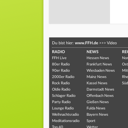
Du bist hier:
www.FFH.de
>>>
Video
RADIO
NEWS
RE
FFH Live
Hessen News
Nor
80er Radio
Frankfurt News
Ost
90er Radio
Wiesbaden News
Mit
2000er Radio
Mainz News
Rhe
Rock Radio
Kassel News
Süd
Oldie Radio
Darmstadt News
Schlager Radio
Offenbach News
Party Radio
Gießen News
Lounge Radio
Fulda News
Weihnachtsradio
Bayern News
Meditationsradio
Sport
Top 40
Wetter