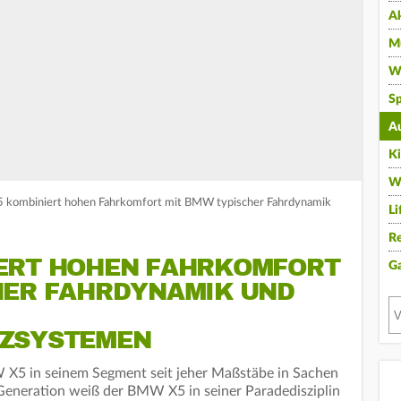
A
Mu
Wi
Sp
A
K
W
kombiniert hohen Fahrkomfort mit BMW typischer Fahrdynamik
Li
Re
ERT HOHEN FAHRKOMFORT
G
HER FAHRDYNAMIK UND
NZSYSTEMEN
W X5 in seinem Segment seit jeher Maßstäbe in Sachen
Generation weiß der BMW X5 in seiner Paradedisziplin