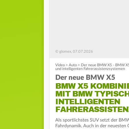
© glomex, 07.07.2026
Video
>
Auto
>
Der neue BMW X5 - BMW X5 
und intelligenten Fahrerassistenzsystemen
Der neue BMW X5
BMW X5 KOMBINI
MIT BMW TYPISC
INTELLIGENTEN
FAHRERASSISTE
Als sportlichstes SUV setzt der BM
Fahrdynamik. Auch in der neuesten 