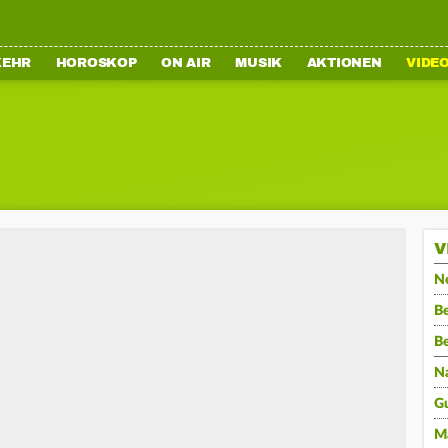
KEHR
HOROSKOP
ON AIR
MUSIK
AKTIONEN
VIDE
V
N
Be
B
N
G
M