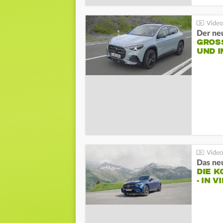
Der ne
GROSS
ND I
DIE 
- IN 