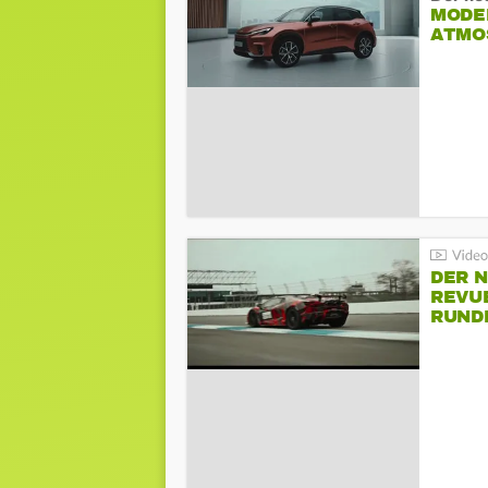
MODEL
ATMO
DER 
REVU
RUND
HOCK