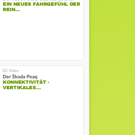
EIN NEUES FAHRGEFÜHL DER
REIN…
Der Škoda Peaq
KONNEKTIVITÄT -
VERTIKALES…