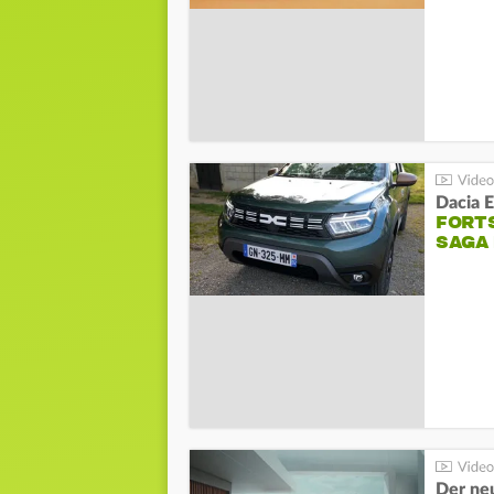
Dacia 
FORT
SAGA
Der ne