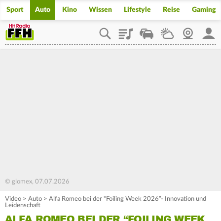
Sport
Auto
Kino
Wissen
Lifestyle
Reise
Gaming
Playlist
Staupilot
Wetter
Webcam
Mein
© glomex, 07.07.2026
Video
>
Auto
>
Alfa Romeo bei der “Foiling Week 2026”- Innovation und
Leidenschaft
ALFA ROMEO BEI DER “FOILING WEEK