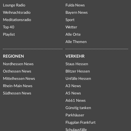
Lounge Radio
Fulda News
Weihnachtsradio
Bayern News
Meditationsradio
Sport
Top 40
Wetter
Playlist
Alle Orte
Alle Themen
REGIONEN
VERKEHR
Nordhessen News
Staus Hessen
Osthessen News
Blitzer Hessen
Mittelhessen News
Unfälle Hessen
Rhein-Main News
A3 News
Südhessen News
A5 News
A661 News
Günstig tanken
Parkhäuser
Flugplan Frankfurt
Schulausfälle