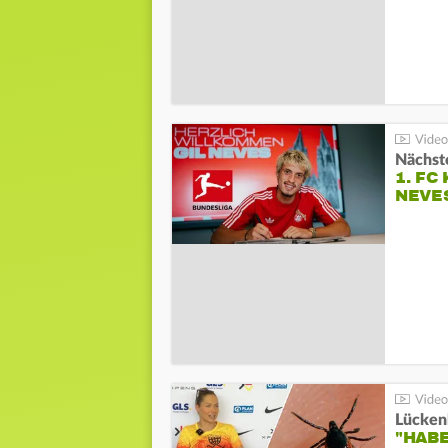
Nächste
1. FC
NEVE
Lücken
"HABE