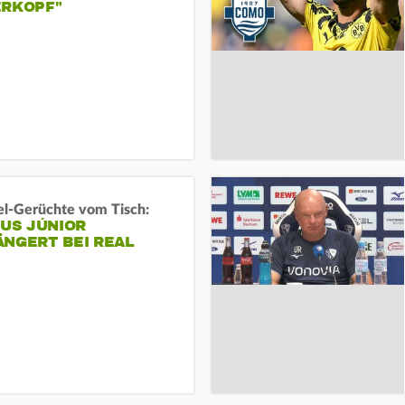
ERKOPF"
l-Gerüchte vom Tisch:
IUS JÚNIOR
ÄNGERT BEI REAL