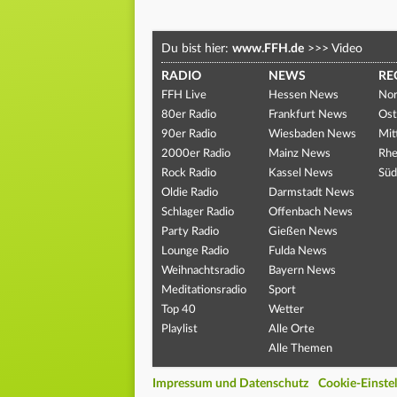
Du bist hier:
www.FFH.de
>>>
Video
RADIO
NEWS
RE
FFH Live
Hessen News
Nor
80er Radio
Frankfurt News
Ost
90er Radio
Wiesbaden News
Mit
2000er Radio
Mainz News
Rhe
Rock Radio
Kassel News
Süd
Oldie Radio
Darmstadt News
Schlager Radio
Offenbach News
Party Radio
Gießen News
Lounge Radio
Fulda News
Weihnachtsradio
Bayern News
Meditationsradio
Sport
Top 40
Wetter
Playlist
Alle Orte
Alle Themen
Impressum und Datenschutz
Cookie-Einste