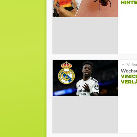
HINT
Wechse
VINÍC
VERL