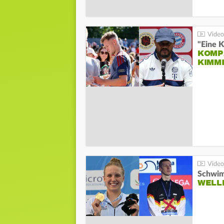
"Eine K
KOMPA
KIMM
Schwim
WELL