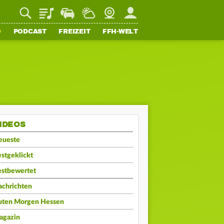
Playlist
Staupilot
Wetter
Webcam
Mein FFH
O
PODCAST
FREIZEIT
FFH-WELT
IDEOS
eueste
stgeklickt
estbewertet
achrichten
uten Morgen Hessen
agazin