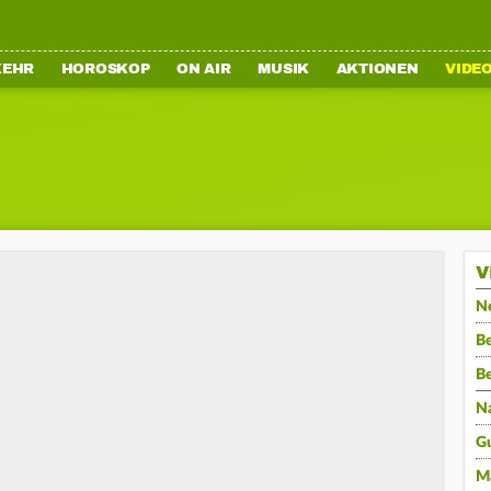
KEHR
HOROSKOP
ON AIR
MUSIK
AKTIONEN
VIDE
V
N
Be
B
N
G
M