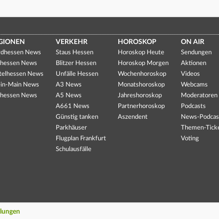
GIONEN
VERKEHR
HOROSKOP
ON AIR
dhessen News
Staus Hessen
Horoskop Heute
Sendungen
hessen News
Blitzer Hessen
Horoskop Morgen
Aktionen
telhessen News
Unfälle Hessen
Wochenhoroskop
Videos
in-Main News
A3 News
Monatshoroskop
Webcams
hessen News
A5 News
Jahreshoroskop
Moderatoren
A661 News
Partnerhoroskop
Podcasts
Günstig tanken
Aszendent
News-Podcas
Parkhäuser
Themen-Tick
Flugplan Frankfurt
Voting
Schulausfälle
llungen