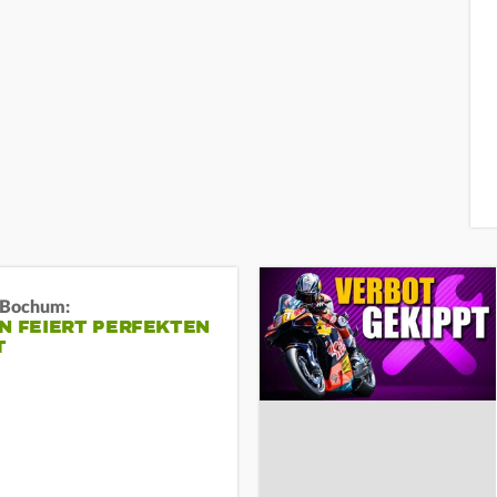
n Bochum:
N FEIERT PERFEKTEN
T