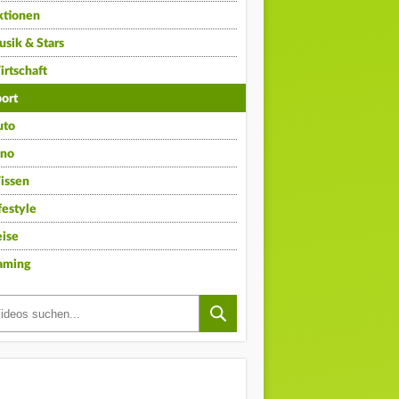
ktionen
sik & Stars
rtschaft
ort
uto
ino
issen
festyle
ise
aming