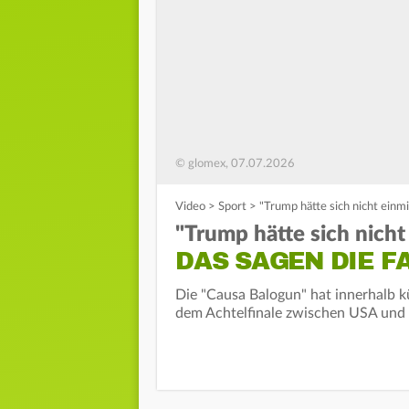
© glomex, 07.07.2026
Video
>
Sport
>
"Trump hätte sich nicht einmi
"Trump hätte sich nicht
DAS SAGEN DIE F
Die "Causa Balogun" hat innerhalb k
dem Achtelfinale zwischen USA und B