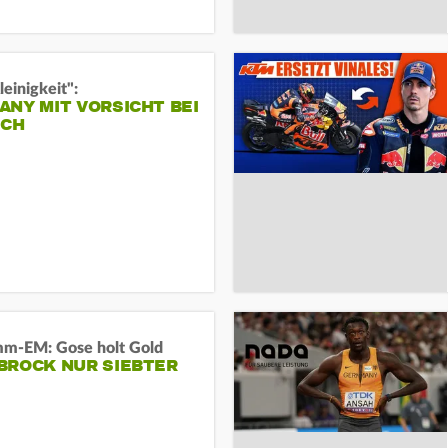
leinigkeit":
NY MIT VORSICHT BEI
ICH
m-EM: Gose holt Gold
BROCK NUR SIEBTER