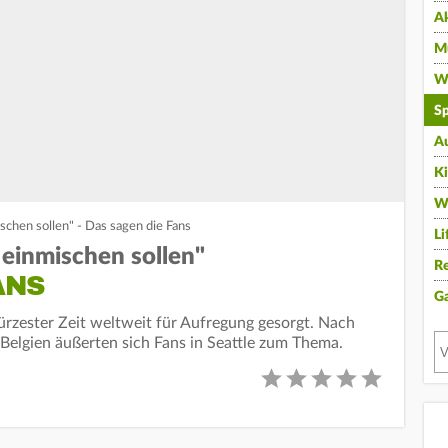
A
Mu
Wi
Sp
A
K
W
schen sollen" - Das sagen die Fans
Li
 einmischen sollen"
Re
ANS
G
ürzester Zeit weltweit für Aufregung gesorgt. Nach
elgien äußerten sich Fans in Seattle zum Thema.