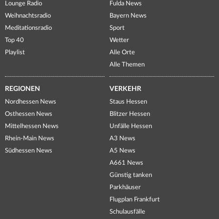
Lounge Radio
Fulda News
Weihnachtsradio
Bayern News
Meditationsradio
Sport
Top 40
Wetter
Playlist
Alle Orte
Alle Themen
REGIONEN
VERKEHR
Nordhessen News
Staus Hessen
Osthessen News
Blitzer Hessen
Mittelhessen News
Unfälle Hessen
Rhein-Main News
A3 News
Südhessen News
A5 News
A661 News
Günstig tanken
Parkhäuser
Flugplan Frankfurt
Schulausfälle