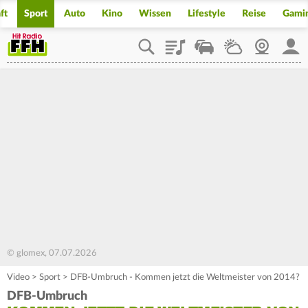
ft
Sport
Auto
Kino
Wissen
Lifestyle
Reise
Gami
Playlist
Staupilot
Wetter
Webcam
Mein
© glomex, 07.07.2026
Video
>
Sport
>
DFB-Umbruch - Kommen jetzt die Weltmeister von 2014?
DFB-Umbruch