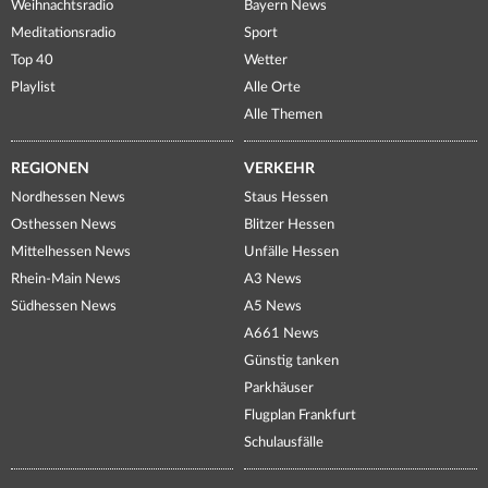
Weihnachtsradio
Bayern News
Meditationsradio
Sport
Top 40
Wetter
Playlist
Alle Orte
Alle Themen
REGIONEN
VERKEHR
Nordhessen News
Staus Hessen
Osthessen News
Blitzer Hessen
Mittelhessen News
Unfälle Hessen
Rhein-Main News
A3 News
Südhessen News
A5 News
A661 News
Günstig tanken
Parkhäuser
Flugplan Frankfurt
Schulausfälle