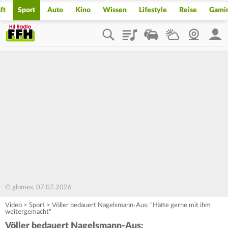
ft
Sport
Auto
Kino
Wissen
Lifestyle
Reise
Gami
Playlist
Staupilot
Wetter
Webcam
Mein
© glomex, 07.07.2026
Video
>
Sport
>
Völler bedauert Nagelsmann-Aus: "Hätte gerne mit ihm
weitergemacht"
Völler bedauert Nagelsmann-Aus: