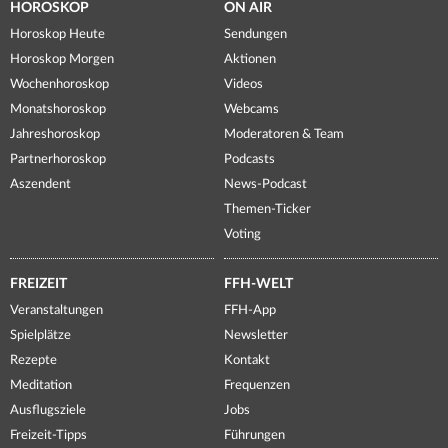
HOROSKOP
ON AIR
Horoskop Heute
Sendungen
Horoskop Morgen
Aktionen
Wochenhoroskop
Videos
Monatshoroskop
Webcams
Jahreshoroskop
Moderatoren & Team
Partnerhoroskop
Podcasts
Aszendent
News-Podcast
Themen-Ticker
Voting
FREIZEIT
FFH-WELT
Veranstaltungen
FFH-App
Spielplätze
Newsletter
Rezepte
Kontakt
Meditation
Frequenzen
Ausflugsziele
Jobs
Freizeit-Tipps
Führungen