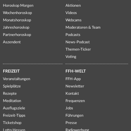
Horoskop Morgen
Aktionen
Wochenhoroskop
Videos
Monatshoroskop
Webcams
Jahreshoroskop
Moderatoren & Team
Partnerhoroskop
Podcasts
Aszendent
News-Podcast
Themen-Ticker
Voting
FREIZEIT
FFH-WELT
Veranstaltungen
FFH-App
Spielplätze
Newsletter
Rezepte
Kontakt
Meditation
Frequenzen
Ausflugsziele
Jobs
Freizeit-Tipps
Führungen
Ticketshop
Presse
Lotto Hessen
Radiowerbung