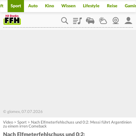
ft
Sport
Auto
Kino
Wissen
Lifestyle
Reise
Gami
Playlist
Staupilot
Wetter
Webcam
Mein
© glomex, 07.07.2026
Video
>
Sport
>
Nach Elfmeterfehlschuss und 0:2: Messi führt Argentinien
zu einem irren Comeback
Nach Elfmeterfehlschuss und 0:2: