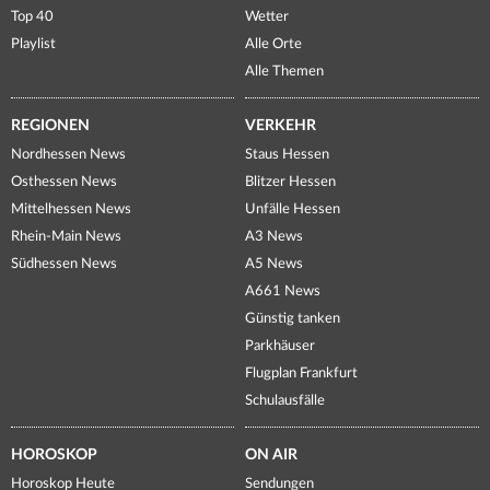
Top 40
Wetter
Playlist
Alle Orte
Alle Themen
REGIONEN
VERKEHR
Nordhessen News
Staus Hessen
Osthessen News
Blitzer Hessen
Mittelhessen News
Unfälle Hessen
Rhein-Main News
A3 News
Südhessen News
A5 News
A661 News
Günstig tanken
Parkhäuser
Flugplan Frankfurt
Schulausfälle
HOROSKOP
ON AIR
Horoskop Heute
Sendungen