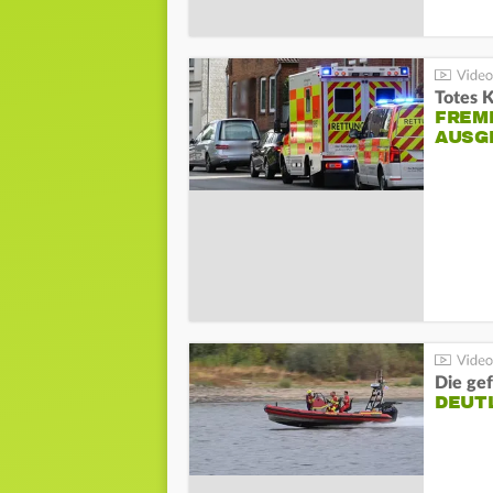
Totes 
FREM
AUSG
Die gef
DEUT