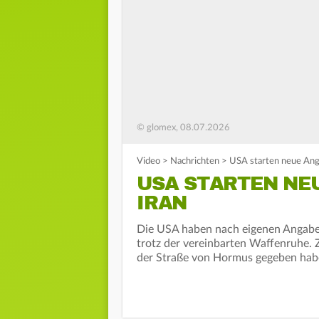
© glomex, 08.07.2026
Video
>
Nachrichten
>
USA starten neue Angr
USA STARTEN NEU
IRAN
Die USA haben nach eigenen Angaben
trotz der vereinbarten Waffenruhe. Z
der Straße von Hormus gegeben hab