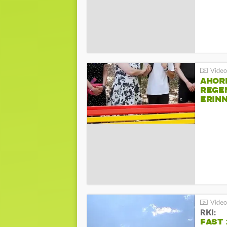
AHOR
REGE
ERIN
BEIM 
RKI:
FAST 