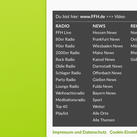
Du bist hier:
www.FFH.de
>>>
Video
RADIO
NEWS
RE
FFH Live
Hessen News
Nor
80er Radio
Frankfurt News
Ost
90er Radio
Wiesbaden News
Mit
2000er Radio
Mainz News
Rhe
Rock Radio
Kassel News
Süd
Oldie Radio
Darmstadt News
Schlager Radio
Offenbach News
Party Radio
Gießen News
Lounge Radio
Fulda News
Weihnachtsradio
Bayern News
Meditationsradio
Sport
Top 40
Wetter
Playlist
Alle Orte
Alle Themen
Impressum und Datenschutz
Cookie-Einste