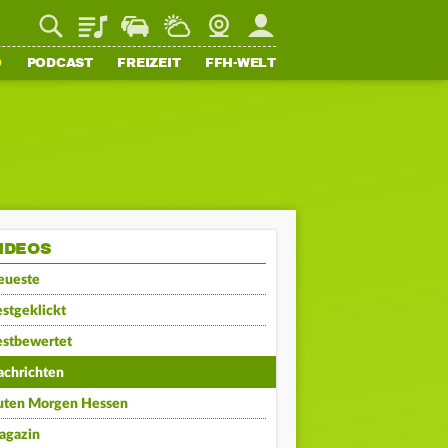
Playlist
Staupilot
Wetter
Webcam
Mein FFH
O
PODCAST
FREIZEIT
FFH-WELT
IDEOS
eueste
stgeklickt
estbewertet
achrichten
uten Morgen Hessen
agazin