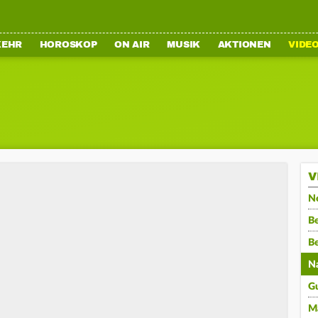
KEHR
HOROSKOP
ON AIR
MUSIK
AKTIONEN
VIDE
V
N
Be
B
N
G
M