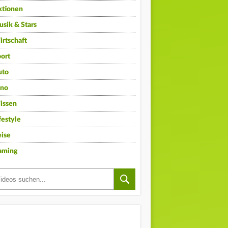
ktionen
sik & Stars
rtschaft
ort
uto
ino
issen
festyle
ise
aming