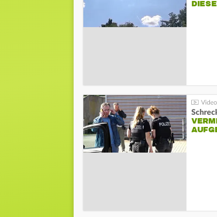
DIES
Schreck
VERM
AUFG