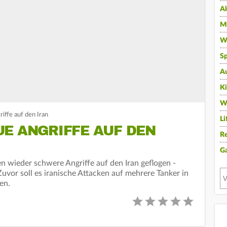
A
Mu
Wi
Sp
A
K
W
iffe auf den Iran
Li
E ANGRIFFE AUF DEN
Re
G
 wieder schwere Angriffe auf den Iran geflogen -
uvor soll es iranische Attacken auf mehrere Tanker in
en.