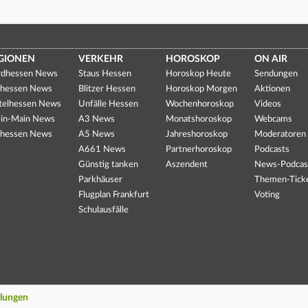
GIONEN
VERKEHR
HOROSKOP
ON AIR
dhessen News
Staus Hessen
Horoskop Heute
Sendungen
hessen News
Blitzer Hessen
Horoskop Morgen
Aktionen
telhessen News
Unfälle Hessen
Wochenhoroskop
Videos
in-Main News
A3 News
Monatshoroskop
Webcams
hessen News
A5 News
Jahreshoroskop
Moderatoren
A661 News
Partnerhoroskop
Podcasts
Günstig tanken
Aszendent
News-Podcas
Parkhäuser
Themen-Tick
Flugplan Frankfurt
Voting
Schulausfälle
llungen