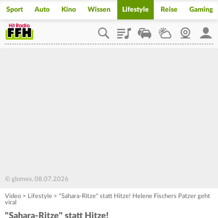
Sport
Auto
Kino
Wissen
Lifestyle
Reise
Gaming
Playlist
Staupilot
Wetter
Webcam
Mein
© glomex, 08.07.2026
Video
>
Lifestyle
>
"Sahara-Ritze" statt Hitze! Helene Fischers Patzer geht
viral
"Sahara-Ritze" statt Hitze!