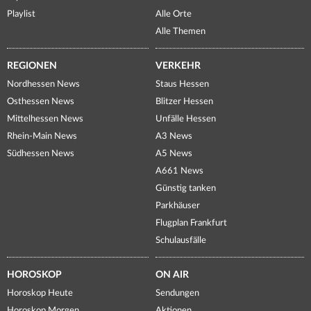
Playlist
Alle Orte
Alle Themen
REGIONEN
VERKEHR
Nordhessen News
Staus Hessen
Osthessen News
Blitzer Hessen
Mittelhessen News
Unfälle Hessen
Rhein-Main News
A3 News
Südhessen News
A5 News
A661 News
Günstig tanken
Parkhäuser
Flugplan Frankfurt
Schulausfälle
HOROSKOP
ON AIR
Horoskop Heute
Sendungen
Horoskop Morgen
Aktionen