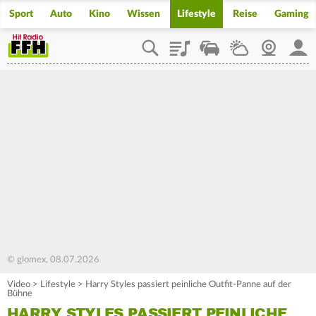
Sport
Auto
Kino
Wissen
Lifestyle
Reise
Gaming
Playlist
Staupilot
Wetter
Webcam
Mein
© glomex, 08.07.2026
Video
>
Lifestyle
>
Harry Styles passiert peinliche Outfit-Panne auf der
Bühne
HARRY STYLES PASSIERT PEINLICHE