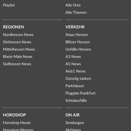
Playlist
Alle Orte
Alle Themen
REGIONEN
VERKEHR
Nordhessen News
Staus Hessen
Osthessen News
Blitzer Hessen
Mittelhessen News
Unfälle Hessen
Rhein-Main News
A3 News
Südhessen News
A5 News
A661 News
Günstig tanken
Parkhäuser
Flugplan Frankfurt
Schulausfälle
HOROSKOP
ON AIR
Horoskop Heute
Sendungen
Horoskop Morgen
Aktionen