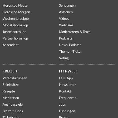
Horoskop Heute
Sendungen
Horoskop Morgen
Aktionen
Wochenhoroskop
Videos
Monatshoroskop
Webcams
Jahreshoroskop
Moderatoren & Team
Partnerhoroskop
Podcasts
Aszendent
News-Podcast
Themen-Ticker
Voting
FREIZEIT
FFH-WELT
Veranstaltungen
FFH-App
Spielplätze
Newsletter
Rezepte
Kontakt
Meditation
Frequenzen
Ausflugsziele
Jobs
Freizeit-Tipps
Führungen
Ticketshop
Presse