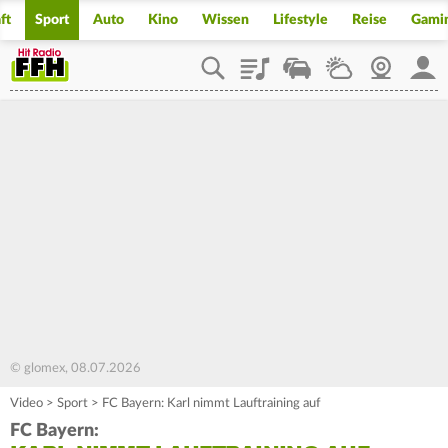
ft
Sport
Auto
Kino
Wissen
Lifestyle
Reise
Gami
Playlist
Staupilot
Wetter
Webcam
Mein
© glomex, 08.07.2026
Video
>
Sport
>
FC Bayern: Karl nimmt Lauftraining auf
FC Bayern: