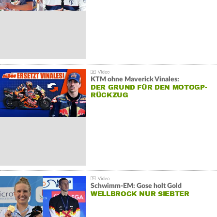
KTM ohne Maverick Vinales:
DER GRUND FÜR DEN MOTOGP-
RÜCKZUG
Schwimm-EM: Gose holt Gold
WELLBROCK NUR SIEBTER