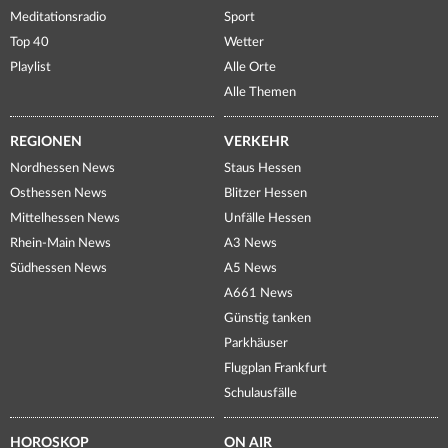
Meditationsradio
Sport
Top 40
Wetter
Playlist
Alle Orte
Alle Themen
REGIONEN
VERKEHR
Nordhessen News
Staus Hessen
Osthessen News
Blitzer Hessen
Mittelhessen News
Unfälle Hessen
Rhein-Main News
A3 News
Südhessen News
A5 News
A661 News
Günstig tanken
Parkhäuser
Flugplan Frankfurt
Schulausfälle
HOROSKOP
ON AIR