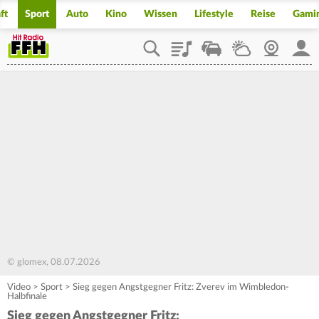
ft
Sport
Auto
Kino
Wissen
Lifestyle
Reise
Gami
Playlist
Staupilot
Wetter
Webcam
Mein
© glomex, 08.07.2026
Video
>
Sport
>
Sieg gegen Angstgegner Fritz: Zverev im Wimbledon-
Halbfinale
Sieg gegen Angstgegner Fritz: