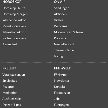
HOROSKOP
ON AIR
Horoskop Heute
Sendungen
Horoskop Morgen
Aktionen
Wochenhoroskop
Videos
Monatshoroskop
Webcams
Jahreshoroskop
Moderatoren & Team
Partnerhoroskop
Podcasts
Aszendent
News-Podcast
Themen-Ticker
Voting
FREIZEIT
FFH-WELT
Veranstaltungen
FFH-App
Spielplätze
Newsletter
Rezepte
Kontakt
Meditation
Frequenzen
Ausflugsziele
Jobs
Freizeit-Tipps
Führungen