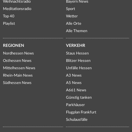
Weihnachtsradio
Bayern News
Meditationsradio
Sport
Top 40
Wetter
Playlist
Alle Orte
Alle Themen
REGIONEN
VERKEHR
Nordhessen News
Staus Hessen
Osthessen News
Blitzer Hessen
Mittelhessen News
Unfälle Hessen
Rhein-Main News
A3 News
Südhessen News
A5 News
A661 News
Günstig tanken
Parkhäuser
Flugplan Frankfurt
Schulausfälle