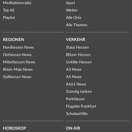
Meditationsradio
Sport
Top 40
Wetter
Playlist
Alle Orte
Alle Themen
REGIONEN
VERKEHR
Nordhessen News
Staus Hessen
Osthessen News
Blitzer Hessen
Mittelhessen News
Unfälle Hessen
Rhein-Main News
A3 News
Südhessen News
A5 News
A661 News
Günstig tanken
Parkhäuser
Flugplan Frankfurt
Schulausfälle
HOROSKOP
ON AIR