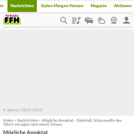
et
Nachrichten
Guten Morgen Hessen
Magazin
Aktionen
Playlist
Staupilot
Wetter
Webcam
Mein
© glomex, 08.07.2026
Video
>
Nachrichten
>
Mögliche Amoktat - Dobrindt: Schusswaffe des
Täters versagte nach einem Schuss
Mögliche Amoktat