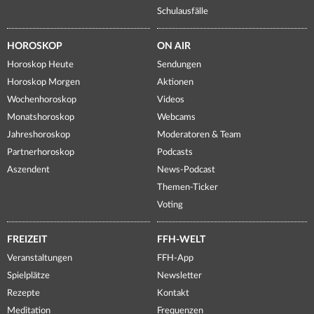
Schulausfälle
HOROSKOP
ON AIR
Horoskop Heute
Sendungen
Horoskop Morgen
Aktionen
Wochenhoroskop
Videos
Monatshoroskop
Webcams
Jahreshoroskop
Moderatoren & Team
Partnerhoroskop
Podcasts
Aszendent
News-Podcast
Themen-Ticker
Voting
FREIZEIT
FFH-WELT
Veranstaltungen
FFH-App
Spielplätze
Newsletter
Rezepte
Kontakt
Meditation
Frequenzen