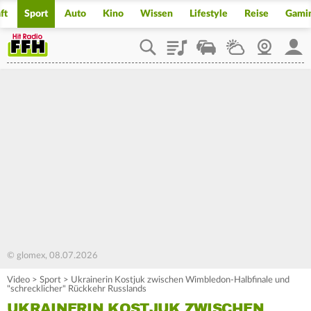
ft
Sport
Auto
Kino
Wissen
Lifestyle
Reise
Gami
Playlist
Staupilot
Wetter
Webcam
Mein
© glomex, 08.07.2026
Video
>
Sport
>
Ukrainerin Kostjuk zwischen Wimbledon-Halbfinale und
"schrecklicher" Rückkehr Russlands
UKRAINERIN KOSTJUK ZWISCHEN