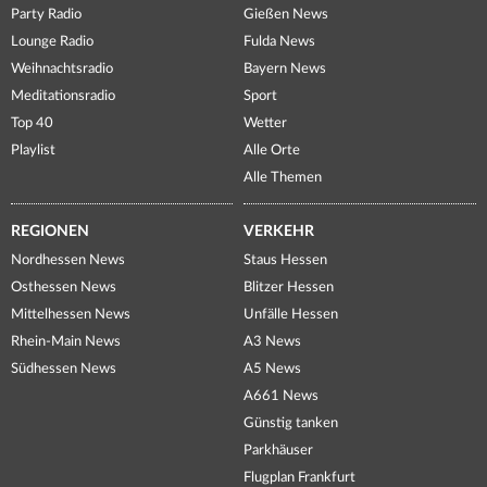
Party Radio
Gießen News
Lounge Radio
Fulda News
Weihnachtsradio
Bayern News
Meditationsradio
Sport
Top 40
Wetter
Playlist
Alle Orte
Alle Themen
REGIONEN
VERKEHR
Nordhessen News
Staus Hessen
Osthessen News
Blitzer Hessen
Mittelhessen News
Unfälle Hessen
Rhein-Main News
A3 News
Südhessen News
A5 News
A661 News
Günstig tanken
Parkhäuser
Flugplan Frankfurt