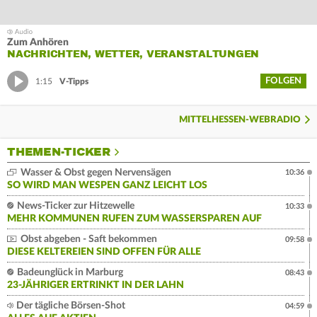
Zum Anhören
NACHRICHTEN, WETTER, VERANSTALTUNGEN
FOLGEN
1:15
V-Tipps
MITTELHESSEN-WEBRADIO
THEMEN-TICKER
Wasser & Obst gegen Nervensägen
10:36
SO WIRD MAN WESPEN GANZ LEICHT LOS
News-Ticker zur Hitzewelle
10:33
MEHR KOMMUNEN RUFEN ZUM WASSERSPAREN AUF
Obst abgeben - Saft bekommen
09:58
DIESE KELTEREIEN SIND OFFEN FÜR ALLE
Badeunglück in Marburg
08:43
23-JÄHRIGER ERTRINKT IN DER LAHN
Der tägliche Börsen-Shot
04:59