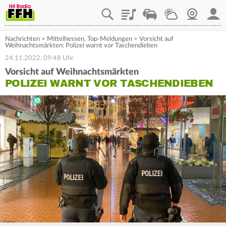
Playlist
Staupilot
Wetter
Webcam
Mein
Nachrichten
>
Mittelhessen
,
Top-Meldungen
>
Vorsicht auf
Weihnachtsmärkten: Polizei warnt vor Taschendieben
24.11.2022, 09:48 Uhr
Vorsicht auf Weihnachtsmärkten
POLIZEI WARNT VOR TASCHENDIEBEN