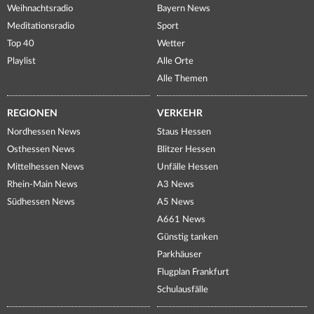
Weihnachtsradio
Bayern News
Meditationsradio
Sport
Top 40
Wetter
Playlist
Alle Orte
Alle Themen
REGIONEN
VERKEHR
Nordhessen News
Staus Hessen
Osthessen News
Blitzer Hessen
Mittelhessen News
Unfälle Hessen
Rhein-Main News
A3 News
Südhessen News
A5 News
A661 News
Günstig tanken
Parkhäuser
Flugplan Frankfurt
Schulausfälle