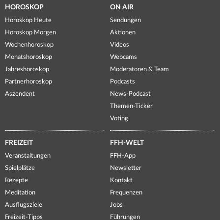
HOROSKOP
ON AIR
Horoskop Heute
Sendungen
Horoskop Morgen
Aktionen
Wochenhoroskop
Videos
Monatshoroskop
Webcams
Jahreshoroskop
Moderatoren & Team
Partnerhoroskop
Podcasts
Aszendent
News-Podcast
Themen-Ticker
Voting
FREIZEIT
FFH-WELT
Veranstaltungen
FFH-App
Spielplätze
Newsletter
Rezepte
Kontakt
Meditation
Frequenzen
Ausflugsziele
Jobs
Freizeit-Tipps
Führungen