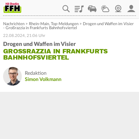
Playlist
Staupilot
Wetter
Webcam
Mein
Nachrichten
>
Rhein-Main
,
Top-Meldungen
>
Drogen und Waffen im Visier
- Großrazzia in Frankfurts Bahnhofsviertel
22.08.2024, 21:06 Uhr
Drogen und Waffen im Visier
GROSSRAZZIA IN FRANKFURTS B
AHNHOFSVIERTEL
Redaktion
Simon Volkmann