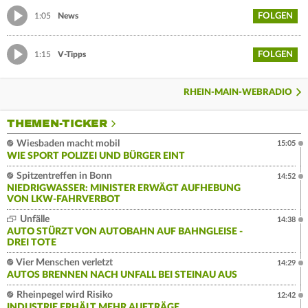
FOLGEN
1:05
News
FOLGEN
1:15
V-Tipps
RHEIN-MAIN-WEBRADIO
THEMEN-TICKER
Wiesbaden macht mobil
15:05
WIE SPORT POLIZEI UND BÜRGER EINT
Spitzentreffen in Bonn
14:52
NIEDRIGWASSER: MINISTER ERWÄGT AUFHEBUNG
VON LKW-FAHRVERBOT
Unfälle
14:38
AUTO STÜRZT VON AUTOBAHN AUF BAHNGLEISE -
DREI TOTE
Vier Menschen verletzt
14:29
AUTOS BRENNEN NACH UNFALL BEI STEINAU AUS
Rheinpegel wird Risiko
12:42
INDUSTRIE ERHÄLT MEHR AUFTRÄGE