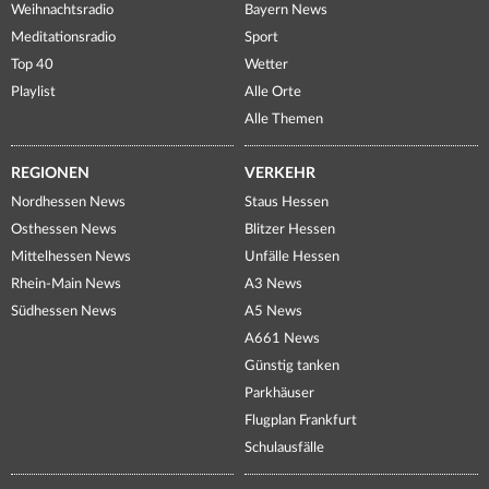
Weihnachtsradio
Bayern News
Meditationsradio
Sport
Top 40
Wetter
Playlist
Alle Orte
Alle Themen
REGIONEN
VERKEHR
Nordhessen News
Staus Hessen
Osthessen News
Blitzer Hessen
Mittelhessen News
Unfälle Hessen
Rhein-Main News
A3 News
Südhessen News
A5 News
A661 News
Günstig tanken
Parkhäuser
Flugplan Frankfurt
Schulausfälle