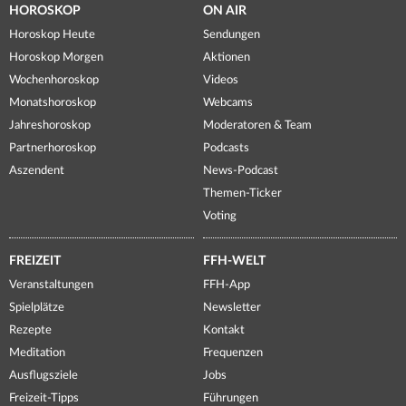
HOROSKOP
ON AIR
Horoskop Heute
Sendungen
Horoskop Morgen
Aktionen
Wochenhoroskop
Videos
Monatshoroskop
Webcams
Jahreshoroskop
Moderatoren & Team
Partnerhoroskop
Podcasts
Aszendent
News-Podcast
Themen-Ticker
Voting
FREIZEIT
FFH-WELT
Veranstaltungen
FFH-App
Spielplätze
Newsletter
Rezepte
Kontakt
Meditation
Frequenzen
Ausflugsziele
Jobs
Freizeit-Tipps
Führungen