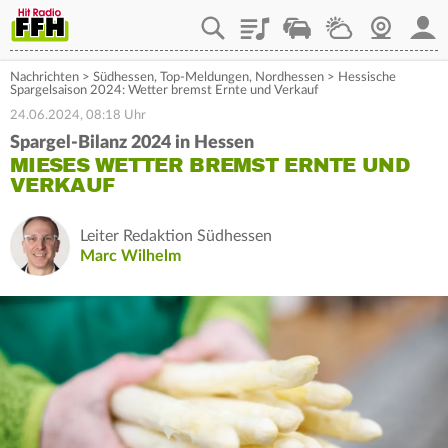
Playlist
Staupilot
Wetter
Webcam
Mein
Nachrichten
>
Südhessen
,
Top-Meldungen
,
Nordhessen
>
Hessische
Spargelsaison 2024: Wetter bremst Ernte und Verkauf
24.06.2024, 08:18 Uhr
Spargel-Bilanz 2024 in Hessen
MIESES WETTER BREMST ERNTE UND
VERKAUF
Leiter Redaktion Südhessen
Marc Wilhelm