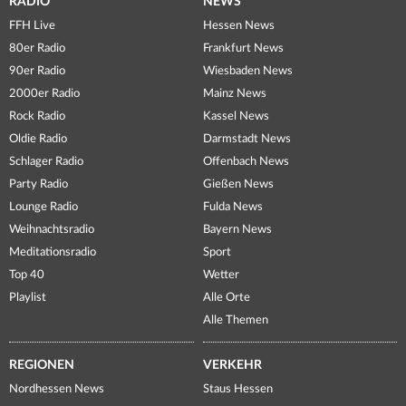
RADIO
NEWS
FFH Live
Hessen News
80er Radio
Frankfurt News
90er Radio
Wiesbaden News
2000er Radio
Mainz News
Rock Radio
Kassel News
Oldie Radio
Darmstadt News
Schlager Radio
Offenbach News
Party Radio
Gießen News
Lounge Radio
Fulda News
Weihnachtsradio
Bayern News
Meditationsradio
Sport
Top 40
Wetter
Playlist
Alle Orte
Alle Themen
REGIONEN
VERKEHR
Nordhessen News
Staus Hessen