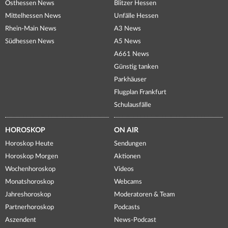
Osthessen News
Blitzer Hessen
Mittelhessen News
Unfälle Hessen
Rhein-Main News
A3 News
Südhessen News
A5 News
A661 News
Günstig tanken
Parkhäuser
Flugplan Frankfurt
Schulausfälle
HOROSKOP
ON AIR
Horoskop Heute
Sendungen
Horoskop Morgen
Aktionen
Wochenhoroskop
Videos
Monatshoroskop
Webcams
Jahreshoroskop
Moderatoren & Team
Partnerhoroskop
Podcasts
Aszendent
News-Podcast