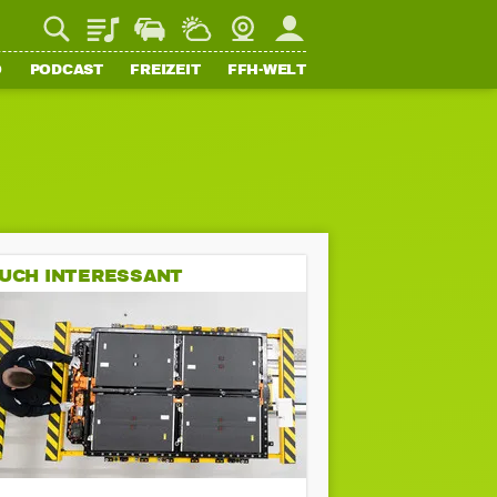
Playlist
Staupilot
Wetter
Webcam
Mein FFH
O
PODCAST
FREIZEIT
FFH-WELT
UCH INTERESSANT