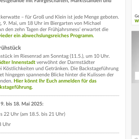
 Festgelände mit Fahrgeschäften, Marktständen und
Ge
kerwatte – für Groß und Klein ist jede Menge geboten.
W
ag, 9. Mai, um 18 Uhr im Biergarten von Michael
n den zehn Tagen der Frühjahrsmess‘ erwartet die
ieder ein abwechslungsreiches Programm.
rühstück
stück im Riesenrad am Sonntag (11.5.), um 10 Uhr.
dter Innenstadt
verwöhnt der Darmstädter
lei Köstlichkeiten und Getränken. Die Backstageführung
et hingegen spannende Blicke hinter die Kulissen der
lenden.
Hier könnt Ihr Euch anmelden für das
ckstageführung.
9. bis 18. Mai 2025:
s 22 Uhr (am 18.5. bis 21 Uhr)
3 Uhr