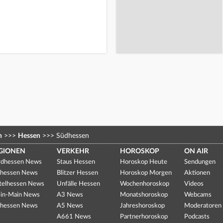
n
>>>
Hessen
>>>
Südhessen
GIONEN
VERKEHR
HOROSKOP
ON AIR
dhessen News
Staus Hessen
Horoskop Heute
Sendungen
hessen News
Blitzer Hessen
Horoskop Morgen
Aktionen
telhessen News
Unfälle Hessen
Wochenhoroskop
Videos
in-Main News
A3 News
Monatshoroskop
Webcams
hessen News
A5 News
Jahreshoroskop
Moderatoren
A661 News
Partnerhoroskop
Podcasts