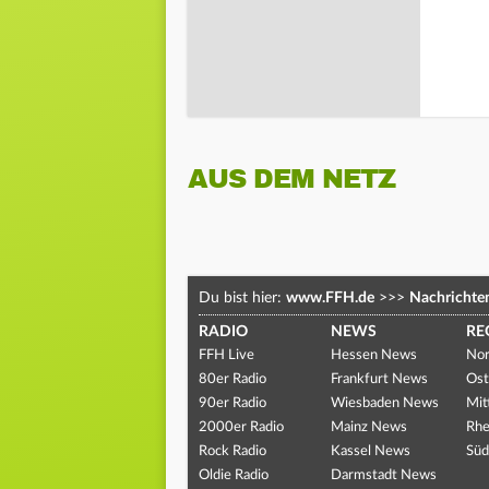
AUS DEM NETZ
Du bist hier:
www.FFH.de
>>>
Nachrichte
RADIO
NEWS
RE
FFH Live
Hessen News
Nor
80er Radio
Frankfurt News
Ost
90er Radio
Wiesbaden News
Mit
2000er Radio
Mainz News
Rhe
Rock Radio
Kassel News
Süd
Oldie Radio
Darmstadt News