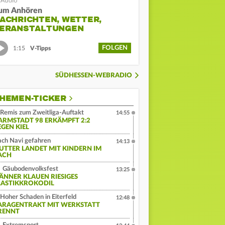
um Anhören
ACHRICHTEN, WETTER,
ERANSTALTUNGEN
FOLGEN
1:15
V-Tipps
SÜDHESSEN-WEBRADIO
HEMEN-TICKER
Remis zum Zweitliga-Auftakt
14:55
ARMSTADT 98 ERKÄMPFT 2:2
EGEN KIEL
ch Navi gefahren
14:13
UTTER LANDET MIT KINDERN IM
ACH
Gäubodenvolksfest
13:25
ÄNNER KLAUEN RIESIGES
LASTIKKROKODIL
Hoher Schaden in Eiterfeld
12:48
ARAGENTRAKT MIT WERKSTATT
RENNT