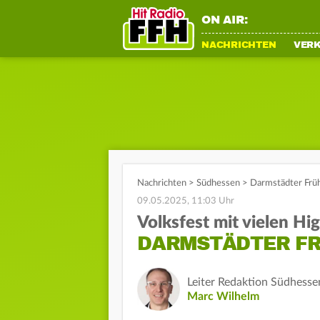
ON AIR:
NACHRICHTEN
VER
Nachrichten
>
Südhessen
>
Darmstädter Früh
09.05.2025, 11:03 Uhr
Volksfest mit vielen Hig
DARMSTÄDTER FR
Leiter Redaktion Südhesse
Marc Wilhelm