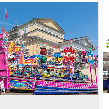
Li
M
H