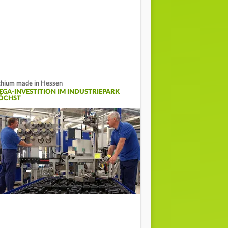
thium made in Hessen
EGA-INVESTITION IM INDUSTRIEPARK
ÖCHST