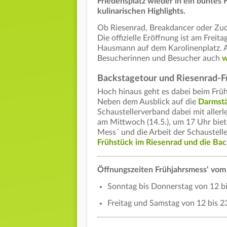
Friedensplatz wieder in ein buntes
kulinarischen Highlights.
Ob Riesenrad, Breakdancer oder Zuc
Die offizielle Eröffnung ist am Freit
Hausmann auf dem Karolinenplatz. A
Besucherinnen und Besucher auch
w
Backstagetour und Riesenrad-F
Hoch hinaus geht es dabei beim Früh
Neben dem Ausblick auf die
Darmstä
Schaustellerverband dabei mit aller
am Mittwoch (14.5.), um 17 Uhr biet
Mess´ und die Arbeit der Schaustel
Frühstück im Riesenrad und die Ba
Öffnungszeiten Frühjahrsmess‘ vom 
Sonntag bis Donnerstag von 12 bi
Freitag und Samstag von 12 bis 2