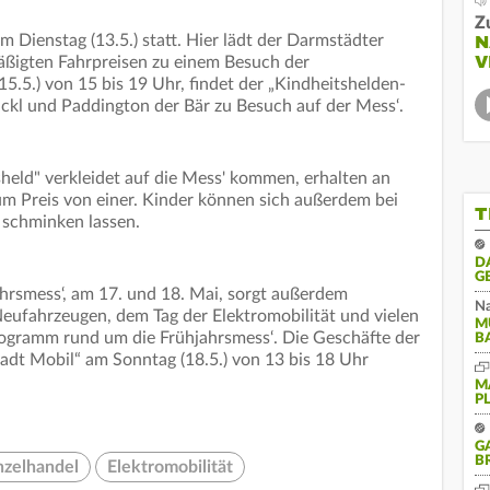
Z
am Dienstag (13.5.) statt. Hier lädt der Darmstädter
N
V
äßigten Fahrpreisen zu einem Besuch der
5.5.) von 15 bis 19 Uhr, findet der „Kindheitshelden-
ckl und Paddington der Bär zu Besuch auf der Mess‘.
tsheld" verkleidet auf die Mess' kommen, erhalten an
um Preis von einer. Kinder können sich außerdem bei
T
 schminken lassen.
D
G
rsmess‘, am 17. und 18. Mai, sorgt außerdem
Na
eufahrzeugen, dem Tag der Elektromobilität und vielen
M
rogramm rund um die Frühjahrsmess‘. Die Geschäfte der
B
adt Mobil“ am Sonntag (18.5.) von 13 bis 18 Uhr
M
P
G
B
nzelhandel
Elektromobilität