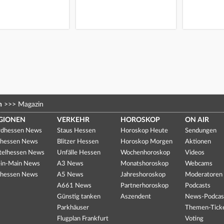
n
>>>
Magazin
GIONEN
VERKEHR
HOROSKOP
ON AIR
dhessen News
Staus Hessen
Horoskop Heute
Sendungen
hessen News
Blitzer Hessen
Horoskop Morgen
Aktionen
telhessen News
Unfälle Hessen
Wochenhoroskop
Videos
in-Main News
A3 News
Monatshoroskop
Webcams
hessen News
A5 News
Jahreshoroskop
Moderatoren
A661 News
Partnerhoroskop
Podcasts
Günstig tanken
Aszendent
News-Podcas
Parkhäuser
Themen-Tick
Flugplan Frankfurt
Voting