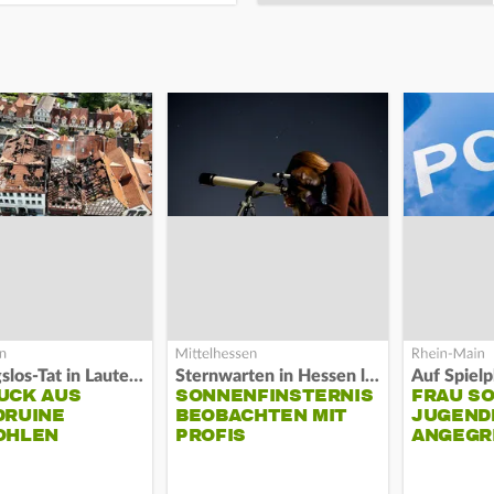
Fassungslos-Tat in Lauterbach
Sternwarten in Hessen laden ein
UCK AUS
SONNENFINSTERNIS
FRAU S
DRUINE
BEOBACHTEN MIT
JUGEND
OHLEN
PROFIS
ANGEGR
HABEN