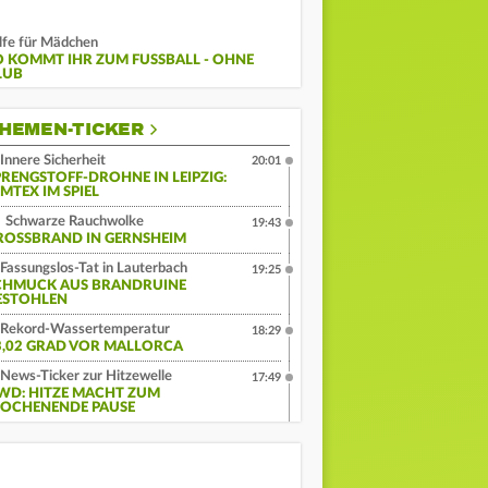
lfe für Mädchen
O KOMMT IHR ZUM FUSSBALL - OHNE C
UB
HEMEN-TICKER
Innere Sicherheit
20:01
PRENGSTOFF-DROHNE IN LEIPZIG:
MTEX IM SPIEL
Schwarze Rauchwolke
19:43
ROSSBRAND IN GERNSHEIM
Fassungslos-Tat in Lauterbach
19:25
CHMUCK AUS BRANDRUINE
ESTOHLEN
Rekord-Wassertemperatur
18:29
3,02 GRAD VOR MALLORCA
News-Ticker zur Hitzewelle
17:49
WD: HITZE MACHT ZUM
OCHENENDE PAUSE