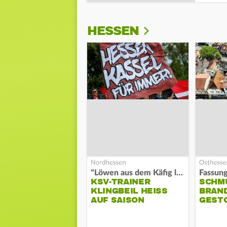
HESSEN
"Löwen aus dem Käfig lassen"
KSV-TRAINER
SCHM
KLINGBEIL HEISS A
BRAN
UF SAISON
GEST