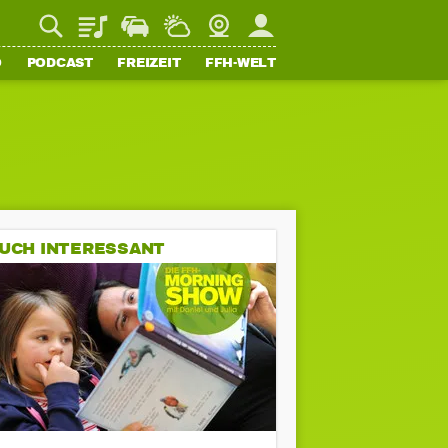
Playlist
Staupilot
Wetter
Webcam
Mein FFH
O
PODCAST
FREIZEIT
FFH-WELT
UCH INTERESSANT