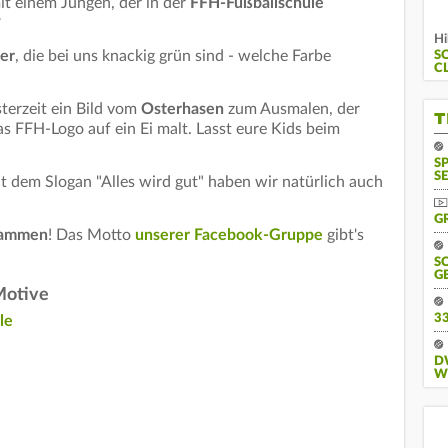
it einem Jungen, der in der
FFH-Fußballschule
?
Hi
er
, die bei uns knackig grün sind - welche Farbe
S
L
?
erzeit ein Bild vom
Osterhasen
zum Ausmalen, der
T
s FFH-Logo auf ein Ei malt. Lasst eure Kids beim
S
SE
 dem Slogan "Alles wird gut" haben wir natürlich auch
G
sammen
! Das Motto
unserer Facebook-Gruppe
gibt's
S
G
Motive
3
le
D
W