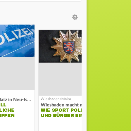
Auf Spielplatz in Neu-Isenburg
OLL
COACH KO
Wiesbaden macht mobil
LICHE
WIE SPORT POLIZEI
WILL ERS
IFFEN
UND BÜRGER EINT
STABILITÄ