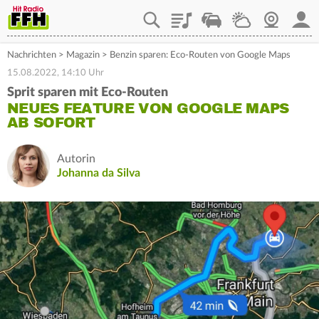
Playlist
Staupilot
Wetter
Webcam
Mein
Nachrichten
>
Magazin
>
Benzin sparen: Eco-Routen von Google Maps
15.08.2022, 14:10 Uhr
Sprit sparen mit Eco-Routen
NEUES FEATURE VON GOOGLE MAPS
AB SOFORT
Autorin
Johanna da Silva