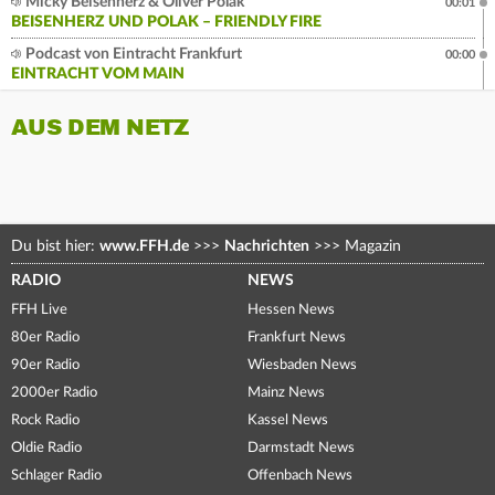
Micky Beisenherz & Oliver Polak
00:01
BEISENHERZ UND POLAK – FRIENDLY FIRE
Podcast von Eintracht Frankfurt
00:00
EINTRACHT VOM MAIN
AUS DEM NETZ
Du bist hier:
www.FFH.de
>>>
Nachrichten
>>>
Magazin
RADIO
NEWS
FFH Live
Hessen News
80er Radio
Frankfurt News
90er Radio
Wiesbaden News
2000er Radio
Mainz News
Rock Radio
Kassel News
Oldie Radio
Darmstadt News
Schlager Radio
Offenbach News