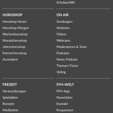
Schulausfälle
HOROSKOP
ON AIR
Horoskop Heute
Sendungen
Horoskop Morgen
Aktionen
Wochenhoroskop
Videos
Monatshoroskop
Webcams
Jahreshoroskop
Moderatoren & Team
Partnerhoroskop
Podcasts
Aszendent
News-Podcast
Themen-Ticker
Voting
FREIZEIT
FFH-WELT
Veranstaltungen
FFH-App
Spielplätze
Newsletter
Rezepte
Kontakt
Meditation
Frequenzen