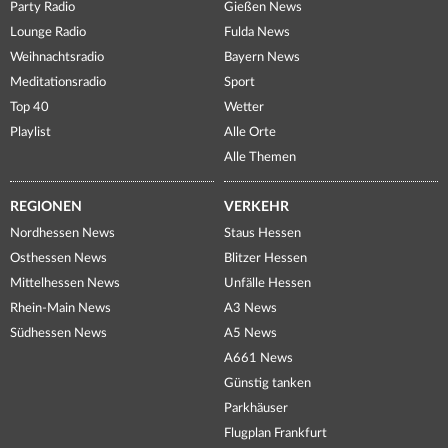
Party Radio
Gießen News
Lounge Radio
Fulda News
Weihnachtsradio
Bayern News
Meditationsradio
Sport
Top 40
Wetter
Playlist
Alle Orte
Alle Themen
REGIONEN
VERKEHR
Nordhessen News
Staus Hessen
Osthessen News
Blitzer Hessen
Mittelhessen News
Unfälle Hessen
Rhein-Main News
A3 News
Südhessen News
A5 News
A661 News
Günstig tanken
Parkhäuser
Flugplan Frankfurt