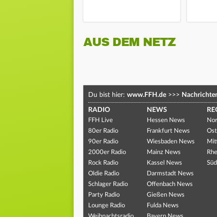
AUS DEM NETZ
Du bist hier:
www.FFH.de
>>>
Nachrichte
RADIO
NEWS
RE
FFH Live
Hessen News
Nor
80er Radio
Frankfurt News
Ost
90er Radio
Wiesbaden News
Mit
2000er Radio
Mainz News
Rhe
Rock Radio
Kassel News
Süd
Oldie Radio
Darmstadt News
Schlager Radio
Offenbach News
Party Radio
Gießen News
Lounge Radio
Fulda News
Weihnachtsradio
Bayern News