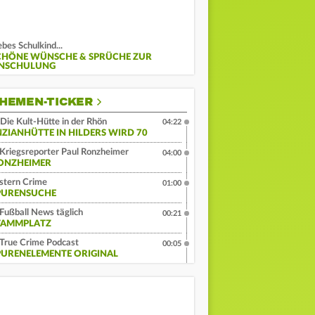
ebes Schulkind...
CHÖNE WÜNSCHE & SPRÜCHE ZUR
INSCHULUNG
HEMEN-TICKER
Die Kult-Hütte in der Rhön
04:22
NZIANHÜTTE IN HILDERS WIRD 70
Kriegsreporter Paul Ronzheimer
04:00
ONZHEIMER
stern Crime
01:00
PURENSUCHE
Fußball News täglich
00:21
TAMMPLATZ
True Crime Podcast
00:05
PURENELEMENTE ORIGINAL