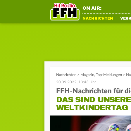
ON AIR:
NACHRICHTEN
VER
Nachrichten
>
Magazin
,
Top-Meldungen
>
Na
20.09.2022, 13:43 Uhr
FFH-Nachrichten für di
DAS SIND UNSER
WELTKINDERTAG