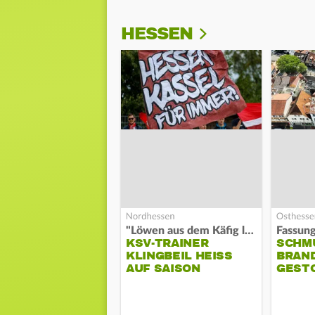
HESSEN
"Löwen aus dem Käfig lassen"
KSV-TRAINER
SCHM
KLINGBEIL HEISS A
BRAN
UF SAISON
GEST