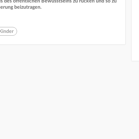
kus des öffentlichen Bewusstseins zu rücken und so zu
kerung beizutragen.
Kinder