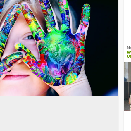
Na
W
U