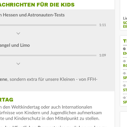
CHRICHTEN FÜR DIE KIDS
in Hessen und Astronauten-Tests
Li
S
1:11
E
T
angel und Limo
E
1:09
R
S
sene
, sondern extra für unsere Kleinen - von FFH-
S
RTAG
S
n den Weltkindertag oder auch Internationalen
dürfnisse von Kindern und Jugendlichen aufmerksam
 und Kinderschutz in den Mittelpunkt zu stellen.