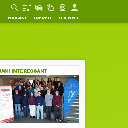
Playlist
Staupilot
Wetter
Webcam
Mein FFH
O
PODCAST
FREIZEIT
FFH-WELT
UCH INTERESSANT