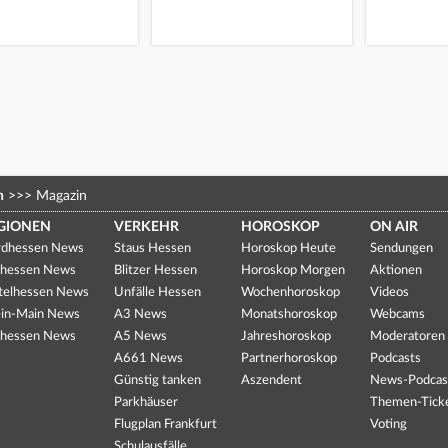
n
>>>
Magazin
GIONEN
VERKEHR
HOROSKOP
ON AIR
dhessen News
Staus Hessen
Horoskop Heute
Sendungen
hessen News
Blitzer Hessen
Horoskop Morgen
Aktionen
telhessen News
Unfälle Hessen
Wochenhoroskop
Videos
in-Main News
A3 News
Monatshoroskop
Webcams
hessen News
A5 News
Jahreshoroskop
Moderatoren
A661 News
Partnerhoroskop
Podcasts
Günstig tanken
Aszendent
News-Podcas
Parkhäuser
Themen-Tick
Flugplan Frankfurt
Voting
Schulausfälle