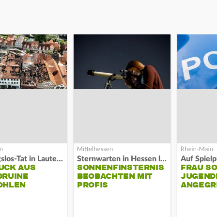
Fassungslos-Tat in Lauterbach
Sternwarten in Hessen laden ein
UCK AUS
SONNENFINSTERNIS
FRAU S
DRUINE
BEOBACHTEN MIT
JUGEND
OHLEN
PROFIS
ANGEGR
HABEN