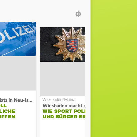
Auf Spielplatz in Neu-Isenburg
OLL
COACH KO
Wiesbaden macht mobil
LICHE
WIE SPORT POLIZEI
WILL ERS
IFFEN
UND BÜRGER EINT
STABILITÄ