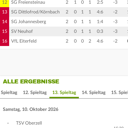
12
SG Freiensteinau
2
1
0
1
2:5
-3
13
SG Dittlofrod/Körnbach
2
0
1
1
4:6
-2
14
SG Johannesberg
2
0
1
1
1:4
-3
15
SV Neuhof
2
0
1
1
0:3
-3
16
VfL Eiterfeld
2
0
0
2
4:6
-2
ALLE ERGEBNISSE
 Spieltag
12. Spieltag
13. Spieltag
14. Spieltag
15. Spie
Samstag, 10. Oktober 2026
-
TSV Oberzell