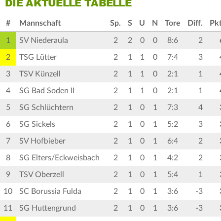
DIE AKTUELLE TABELLE
#
Mannschaft
Sp.
S
U
N
Tore
Diff.
Pkt
1
SV Niederaula
2
2
0
0
8:6
2
2
TSG Lütter
2
1
1
0
7:4
3
3
TSV Künzell
2
1
1
0
2:1
1
4
SG Bad Soden II
2
1
1
0
2:1
1
5
SG Schlüchtern
2
1
0
1
7:3
4
6
SG Sickels
2
1
0
1
5:2
3
7
SV Hofbieber
2
1
0
1
6:4
2
8
SG Elters/Eckweisbach
2
1
0
1
4:2
2
9
TSV Oberzell
2
1
0
1
5:4
1
10
SC Borussia Fulda
2
1
0
1
3:6
-3
11
SG Huttengrund
2
1
0
1
3:6
-3