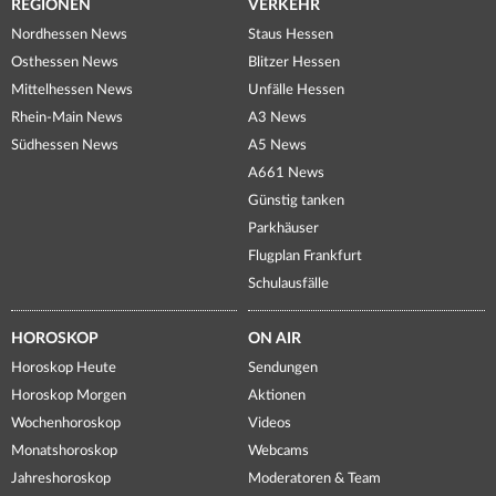
REGIONEN
VERKEHR
Nordhessen News
Staus Hessen
Osthessen News
Blitzer Hessen
Mittelhessen News
Unfälle Hessen
Rhein-Main News
A3 News
Südhessen News
A5 News
A661 News
Günstig tanken
Parkhäuser
Flugplan Frankfurt
Schulausfälle
HOROSKOP
ON AIR
Horoskop Heute
Sendungen
Horoskop Morgen
Aktionen
Wochenhoroskop
Videos
Monatshoroskop
Webcams
Jahreshoroskop
Moderatoren & Team