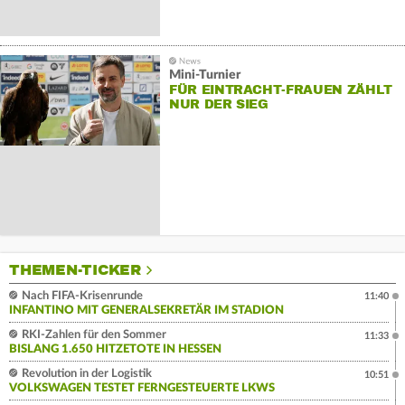
Mini-Turnier
FÜR EINTRACHT-FRAUEN ZÄHLT
NUR DER SIEG
THEMEN-TICKER
Nach FIFA-Krisenrunde
11:40
INFANTINO MIT GENERALSEKRETÄR IM STADION
RKI-Zahlen für den Sommer
11:33
BISLANG 1.650 HITZETOTE IN HESSEN
Revolution in der Logistik
10:51
VOLKSWAGEN TESTET FERNGESTEUERTE LKWS