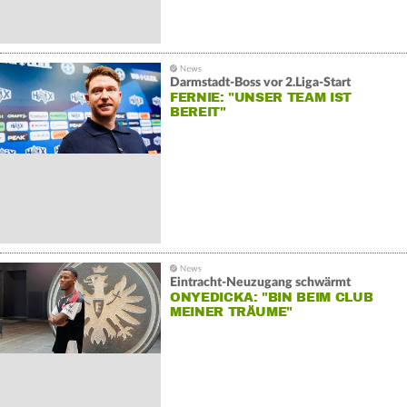
Darmstadt-Boss vor 2.Liga-Start
FERNIE: "UNSER TEAM IST
BEREIT"
Eintracht-Neuzugang schwärmt
ONYEDICKA: "BIN BEIM CLUB
MEINER TRÄUME"