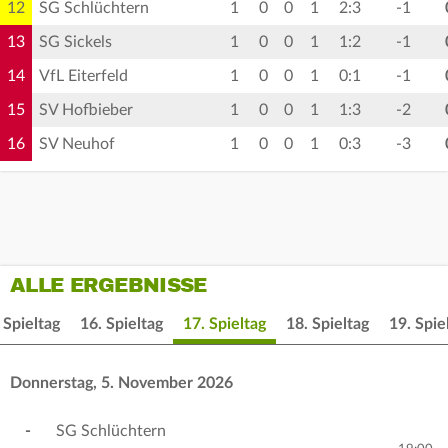
12
SG Schlüchtern
1
0
0
1
2:3
-1
13
SG Sickels
1
0
0
1
1:2
-1
14
VfL Eiterfeld
1
0
0
1
0:1
-1
15
SV Hofbieber
1
0
0
1
1:3
-2
16
SV Neuhof
1
0
0
1
0:3
-3
ALLE ERGEBNISSE
 Spieltag
16. Spieltag
17. Spieltag
18. Spieltag
19. Spie
Donnerstag, 5. November 2026
-
SG Schlüchtern