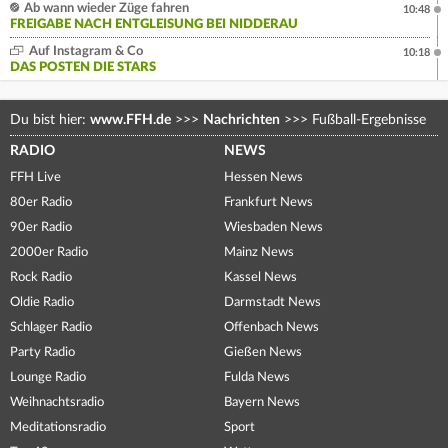
Ab wann wieder Züge fahren
10:48
FREIGABE NACH ENTGLEISUNG BEI NIDDERAU
Auf Instagram & Co
10:18
DAS POSTEN DIE STARS
Du bist hier:
www.FFH.de
>>>
Nachrichten
>>>
Fußball-Ergebnisse
RADIO
NEWS
FFH Live
Hessen News
80er Radio
Frankfurt News
90er Radio
Wiesbaden News
2000er Radio
Mainz News
Rock Radio
Kassel News
Oldie Radio
Darmstadt News
Schlager Radio
Offenbach News
Party Radio
Gießen News
Lounge Radio
Fulda News
Weihnachtsradio
Bayern News
Meditationsradio
Sport