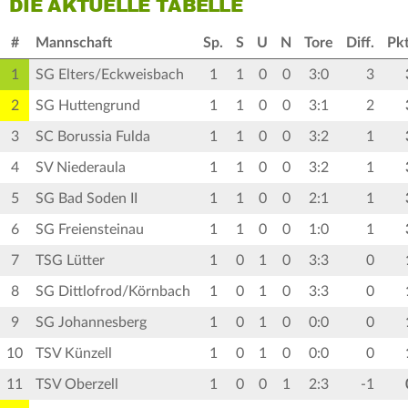
DIE AKTUELLE TABELLE
#
Mannschaft
Sp.
S
U
N
Tore
Diff.
Pkt
1
SG Elters/Eckweisbach
1
1
0
0
3:0
3
2
SG Huttengrund
1
1
0
0
3:1
2
3
SC Borussia Fulda
1
1
0
0
3:2
1
4
SV Niederaula
1
1
0
0
3:2
1
5
SG Bad Soden II
1
1
0
0
2:1
1
6
SG Freiensteinau
1
1
0
0
1:0
1
7
TSG Lütter
1
0
1
0
3:3
0
8
SG Dittlofrod/Körnbach
1
0
1
0
3:3
0
9
SG Johannesberg
1
0
1
0
0:0
0
10
TSV Künzell
1
0
1
0
0:0
0
11
TSV Oberzell
1
0
0
1
2:3
-1