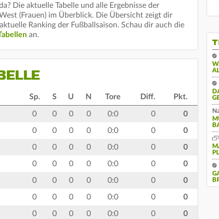
a? Die aktuelle Tabelle und alle Ergebnisse der
st (Frauen) im Überblick. Die Übersicht zeigt dir
aktuelle Ranking der Fußballsaison. Schau dir auch die
Tabellen
an.
T
W
BELLE
A
D
Sp.
S
U
N
Tore
Diff.
Pkt.
G
Na
0
0
0
0
0:0
0
0
M
B
0
0
0
0
0:0
0
0
0
0
0
0
0:0
0
0
M
P
0
0
0
0
0:0
0
0
G
0
0
0
0
0:0
0
0
B
0
0
0
0
0:0
0
0
0
0
0
0
0:0
0
0