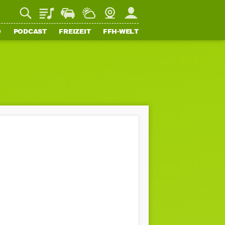
Playlist
Staupilot
Wetter
Webcam
Mein FFH
O
PODCAST
FREIZEIT
FFH-WELT