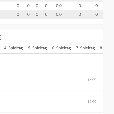
0
0
0
0
0:0
0
0
0
0
0
0
0:0
0
0
E
4. Spieltag
5. Spieltag
6. Spieltag
7. Spieltag
8. Spiel
16:00
17:00