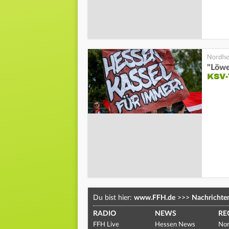
"Löwe
KSV-
Du bist hier:
www.FFH.de
>>>
Nachrichte
RADIO
NEWS
RE
FFH Live
Hessen News
Nor