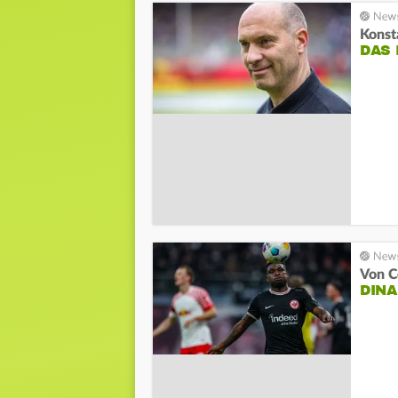
Kons
DAS 
Von C
DINA