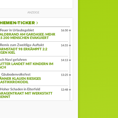
HEMEN-TICKER
Feuer in Urlaubsgebiet
16:50
ALDBRAND AM GARDASEE: MEHR
LS 200 MENSCHEN EVAKUIERT
Remis zum Zweitliga-Auftakt
14:55
ARMSTADT 98 ERKÄMPFT 2:2
EGEN KIEL
ch Navi gefahren
14:13
UTTER LANDET MIT KINDERN IM
ACH
Gäubodenvolksfest
13:25
ÄNNER KLAUEN RIESIGES
LASTIKKROKODIL
Hoher Schaden in Eiterfeld
12:48
ARAGENTRAKT MIT WERKSTATT
RENNT