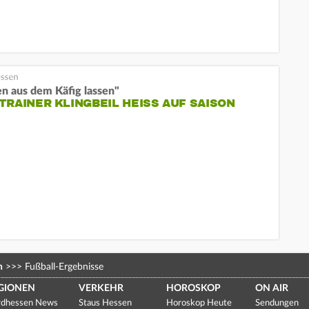
n aus dem Käfig lassen"
TRAINER KLINGBEIL HEISS AUF SAISON
n
>>>
Fußball-Ergebnisse
GIONEN
VERKEHR
HOROSKOP
ON AIR
dhessen News
Staus Hessen
Horoskop Heute
Sendungen