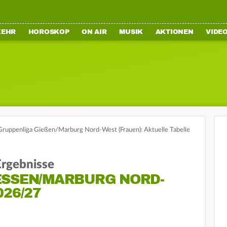
KEHR
HOROSKOP
ON AIR
MUSIK
AKTIONEN
VIDE
Gruppenliga Gießen/Marburg Nord-West (Frauen): Aktuelle Tabelle
 Ergebnisse
SSEN/MARBURG NORD-W
6/27