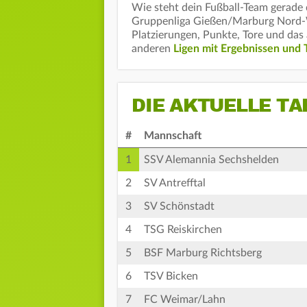
Wie steht dein Fußball-Team gerade d
Gruppenliga Gießen/Marburg Nord-We
Platzierungen, Punkte, Tore und das 
anderen
Ligen mit Ergebnissen und 
DIE AKTUELLE TA
#
Mannschaft
1
SSV Alemannia Sechshelden
2
SV Antrefftal
3
SV Schönstadt
4
TSG Reiskirchen
5
BSF Marburg Richtsberg
6
TSV Bicken
7
FC Weimar/Lahn