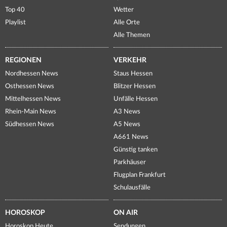
Top 40
Wetter
Playlist
Alle Orte
Alle Themen
REGIONEN
VERKEHR
Nordhessen News
Staus Hessen
Osthessen News
Blitzer Hessen
Mittelhessen News
Unfälle Hessen
Rhein-Main News
A3 News
Südhessen News
A5 News
A661 News
Günstig tanken
Parkhäuser
Flugplan Frankfurt
Schulausfälle
HOROSKOP
ON AIR
Horoskop Heute
Sendungen