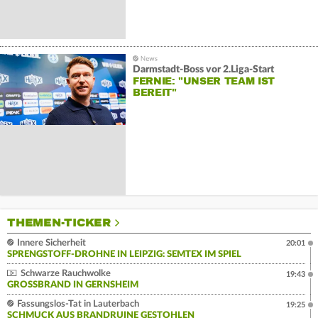
Darmstadt-Boss vor 2.Liga-Start
FERNIE: "UNSER TEAM IST
BEREIT"
THEMEN-TICKER
Innere Sicherheit
20:01
SPRENGSTOFF-DROHNE IN LEIPZIG: SEMTEX IM SPIEL
Schwarze Rauchwolke
19:43
GROSSBRAND IN GERNSHEIM
Fassungslos-Tat in Lauterbach
19:25
SCHMUCK AUS BRANDRUINE GESTOHLEN