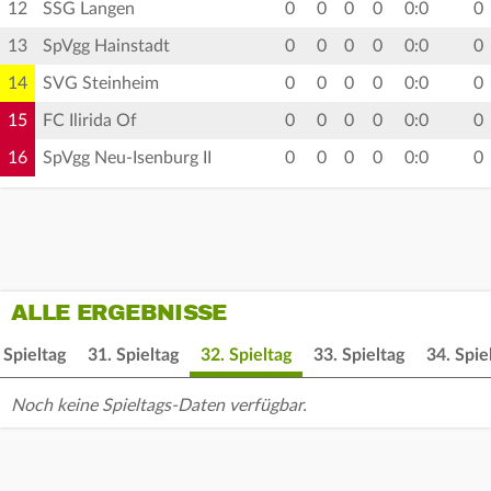
12
SSG Langen
0
0
0
0
0:0
0
13
SpVgg Hainstadt
0
0
0
0
0:0
0
14
SVG Steinheim
0
0
0
0
0:0
0
15
FC Ilirida Of
0
0
0
0
0:0
0
16
SpVgg Neu-Isenburg II
0
0
0
0
0:0
0
ALLE ERGEBNISSE
 Spieltag
31. Spieltag
32. Spieltag
33. Spieltag
34. Spie
Noch keine Spieltags-Daten verfügbar.