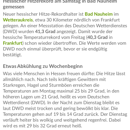
Hessischer Hitzerekord am Samstag in Bad Nauheim
gemessen
Neuer hessischer Hitze-Rekordhalter ist
Bad Nauheim
im
Wetteraukreis
, etwa 30 Kilometer nördlich von Frankfurt
gelegen. An einer Messstation des Deutschen Wetterdienstes
(DWD) wurden
41,3 Grad
angezeigt. Damit wurde der
hessische Temperaturrekord vom Freitag (
40,3 Grad
in
Frankfurt
) schon wieder übertroffen. Die Werte werden vom
DWD noch einmal überprüft, bevor er sie endgültig
bestätigt.
Etwas Abkühlung zu Wochenbeginn
Was viele Menschen in Hessen freuen dürfte: Die Hitze lässt
allmählich nach. Nach teils kräftigen Gewittern mit
Starkregen, Hagel und Sturmböen erreichen die
Temperaturen am Montag maximal 25 bis 29 Grad, in den
höheren Lagen um 21 Grad, heißt es vom Deutschen
Wetterdienst (DWD). In der Nacht zum Dienstag bleibt es
laut DWD meist trocken und gering bewölkt bis klar. Die
Temperaturen gehen auf 19 bis 14 Grad zurück. Der Dienstag
verläuft heiter bis wolkig und weitgehend regenfrei. Dabei
wird es mit 29 bis 32 Grad erneut heiß.