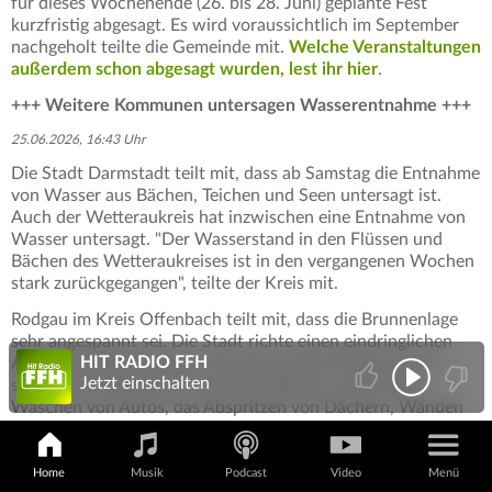
für dieses Wochenende (26. bis 28. Juni) geplante Fest
kurzfristig abgesagt. Es wird voraussichtlich im September
nachgeholt teilte die Gemeinde mit.
Welche Veranstaltungen
außerdem schon abgesagt wurden, lest ihr hier
.
+++ Weitere Kommunen untersagen Wasserentnahme +++
25.06.2026, 16:43 Uhr
Die Stadt Darmstadt teilt mit, dass ab Samstag die Entnahme
von Wasser aus Bächen, Teichen und Seen untersagt ist.
Auch der Wetteraukreis hat inzwischen eine Entnahme von
Wasser untersagt. "Der Wasserstand in den Flüssen und
Bächen des Wetteraukreises ist in den vergangenen Wochen
stark zurückgegangen", teilte der Kreis mit.
Rodgau im Kreis Offenbach teilt mit, dass die Brunnenlage
sehr angespannt sei. Die Stadt richte einen eindringlichen
HIT RADIO FFH
Appell an alle Einwohner, ab sofort strikt Trinkwasser zu
Jetzt einschalten
sparen. Das Bewässern von Rasenflächen, das private
Waschen von Autos, das Abspritzen von Dächern, Wänden
oder Terrassen habe komplett zu unterbleiben.
Home
Musik
Podcast
Video
Menü
«Rinnsale»: