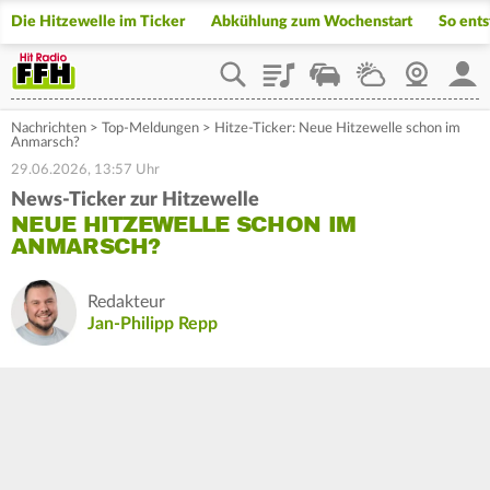
Die Hitzewelle im Ticker
Abkühlung zum Wochenstart
So ents
Playlist
Staupilot
Wetter
Webcam
Mein
Nachrichten
>
Top-Meldungen
>
Hitze-Ticker: Neue Hitzewelle schon im
Anmarsch?
29.06.2026, 13:57 Uhr
News-Ticker zur Hitzewelle
NEUE HITZEWELLE SCHON IM
ANMARSCH?
Redakteur
Jan-Philipp Repp