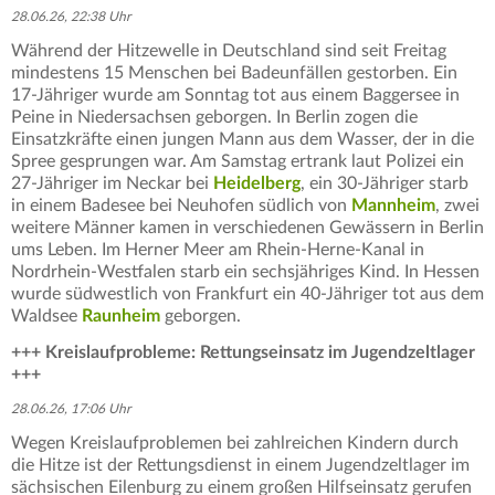
28.06.26, 22:38 Uhr
Während der Hitzewelle in Deutschland sind seit Freitag
mindestens 15 Menschen bei Badeunfällen gestorben. Ein
17-Jähriger wurde am Sonntag tot aus einem Baggersee in
Peine in Niedersachsen geborgen. In Berlin zogen die
Einsatzkräfte einen jungen Mann aus dem Wasser, der in die
Spree gesprungen war. Am Samstag ertrank laut Polizei ein
27-Jähriger im Neckar bei
Heidelberg
, ein 30-Jähriger starb
in einem Badesee bei Neuhofen südlich von
Mannheim
, zwei
weitere Männer kamen in verschiedenen Gewässern in Berlin
ums Leben. Im Herner Meer am Rhein-Herne-Kanal in
Nordrhein-Westfalen starb ein sechsjähriges Kind. In Hessen
wurde südwestlich von Frankfurt ein 40-Jähriger tot aus dem
Waldsee
Raunheim
geborgen.
+++ Kreislaufprobleme: Rettungseinsatz im Jugendzeltlager
+++
28.06.26, 17:06 Uhr
Wegen Kreislaufproblemen bei zahlreichen Kindern durch
die Hitze ist der Rettungsdienst in einem Jugendzeltlager im
sächsischen Eilenburg zu einem großen Hilfseinsatz gerufen