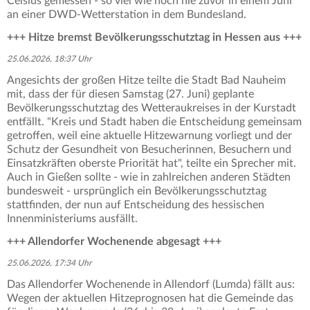
Celsius gemessen - so viel wie noch nie zuvor in einem Juni
an einer DWD-Wetterstation in dem Bundesland.
+++ Hitze bremst Bevölkerungsschutztag in Hessen aus +++
25.06.2026, 18:37 Uhr
Angesichts der großen Hitze teilte die Stadt Bad Nauheim
mit, dass der für diesen Samstag (27. Juni) geplante
Bevölkerungsschutztag des Wetteraukreises in der Kurstadt
entfällt. "Kreis und Stadt haben die Entscheidung gemeinsam
getroffen, weil eine aktuelle Hitzewarnung vorliegt und der
Schutz der Gesundheit von Besucherinnen, Besuchern und
Einsatzkräften oberste Priorität hat", teilte ein Sprecher mit.
Auch in Gießen sollte - wie in zahlreichen anderen Städten
bundesweit - ursprünglich ein Bevölkerungsschutztag
stattfinden, der nun auf Entscheidung des hessischen
Innenministeriums ausfällt.
+++ Allendorfer Wochenende abgesagt +++
25.06.2026, 17:34 Uhr
Das Allendorfer Wochenende in Allendorf (Lumda) fällt aus:
Wegen der aktuellen Hitzeprognosen hat die Gemeinde das