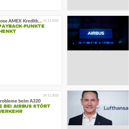
Kostenlose AMEX Kreditkarte
01.12.2025
 PAYBACK-PUNKTE
HENKT
29.11.2025
robleme beim A320
 BEI AIRBUS STÖRT
VERKEHR