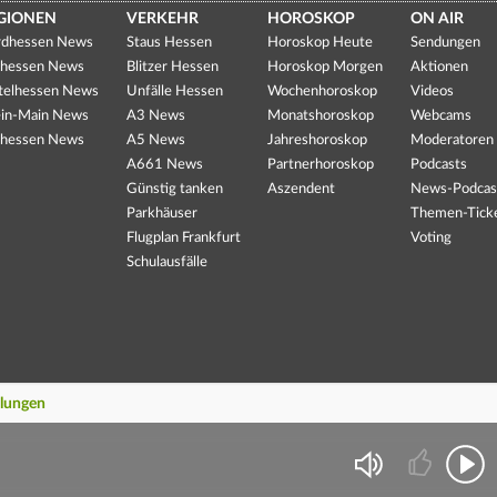
GIONEN
VERKEHR
HOROSKOP
ON AIR
dhessen News
Staus Hessen
Horoskop Heute
Sendungen
hessen News
Blitzer Hessen
Horoskop Morgen
Aktionen
telhessen News
Unfälle Hessen
Wochenhoroskop
Videos
in-Main News
A3 News
Monatshoroskop
Webcams
hessen News
A5 News
Jahreshoroskop
Moderatoren
A661 News
Partnerhoroskop
Podcasts
Günstig tanken
Aszendent
News-Podcas
Parkhäuser
Themen-Tick
Flugplan Frankfurt
Voting
Schulausfälle
llungen