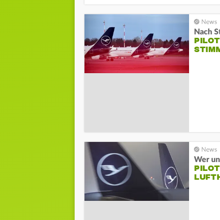
Nach St
PILO
STIM
Wer und
PILOT
LUFT