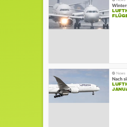
Winter
LUFT
FLÜG
Nach s
LUFT
JANUA