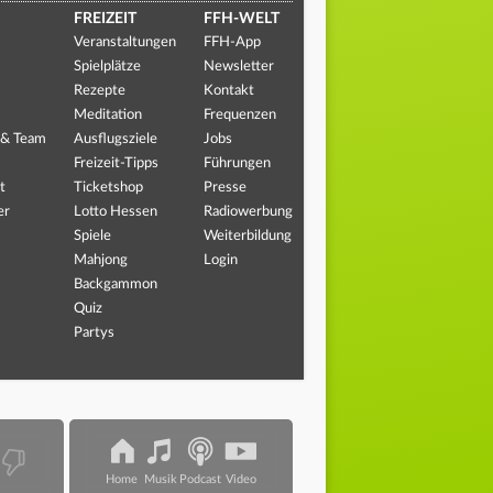
FREIZEIT
FFH-WELT
Veranstaltungen
FFH-App
Spielplätze
Newsletter
Rezepte
Kontakt
Meditation
Frequenzen
 & Team
Ausflugsziele
Jobs
Freizeit-Tipps
Führungen
t
Ticketshop
Presse
er
Lotto Hessen
Radiowerbung
Spiele
Weiterbildung
Mahjong
Login
Backgammon
Quiz
Partys
Home
Musik
Podcast
Video