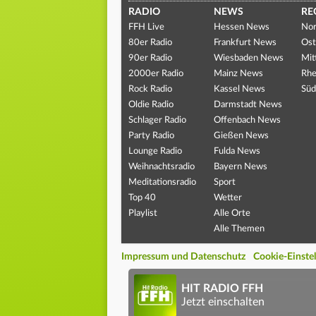
RADIO
NEWS
RE
FFH Live
Hessen News
Nor
80er Radio
Frankfurt News
Ost
90er Radio
Wiesbaden News
Mit
2000er Radio
Mainz News
Rhe
Rock Radio
Kassel News
Süd
Oldie Radio
Darmstadt News
Schlager Radio
Offenbach News
Party Radio
Gießen News
Lounge Radio
Fulda News
Weihnachtsradio
Bayern News
Meditationsradio
Sport
Top 40
Wetter
Playlist
Alle Orte
Alle Themen
Impressum und Datenschutz
Cookie-Einste
HIT RADIO FFH
Jetzt einschalten