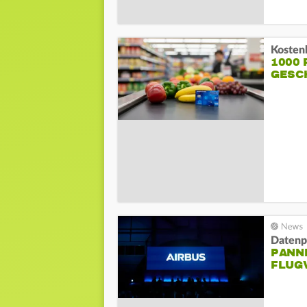
1000
GESC
Datenp
PANNE
FLUG