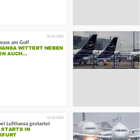
06.03.2026
euze am Golf
HANSA WITTERT NEBEN
KEN AUCH…
12.02.2026
bei Lufthansa gestartet
 STARTS IN
KFURT