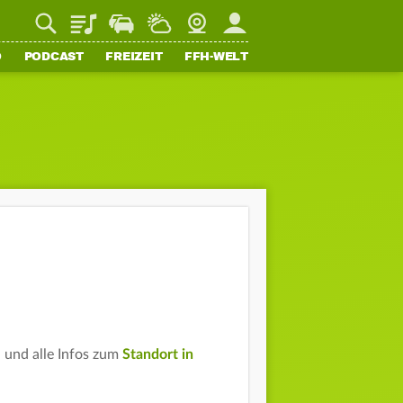
Playlist
Staupilot
Wetter
Webcam
Mein FFH
O
PODCAST
FREIZEIT
FFH-WELT
 und alle Infos zum
Standort in