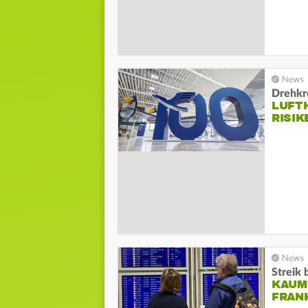
Drehkr
LUFT
RISI
Streik 
KAUM
FRAN