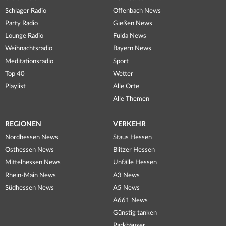
Schlager Radio
Offenbach News
Party Radio
Gießen News
Lounge Radio
Fulda News
Weihnachtsradio
Bayern News
Meditationsradio
Sport
Top 40
Wetter
Playlist
Alle Orte
Alle Themen
REGIONEN
VERKEHR
Nordhessen News
Staus Hessen
Osthessen News
Blitzer Hessen
Mittelhessen News
Unfälle Hessen
Rhein-Main News
A3 News
Südhessen News
A5 News
A661 News
Günstig tanken
Parkhäuser