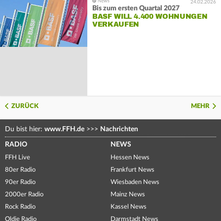
24.02.2026
Bis zum ersten Quartal 2027
BASF WILL 4.400 WOHNUNGEN
VERKAUFEN
ZURÜCK
MEHR
Du bist hier:
www.FFH.de
>>>
Nachrichten
RADIO
NEWS
FFH Live
Hessen News
80er Radio
Frankfurt News
90er Radio
Wiesbaden News
2000er Radio
Mainz News
Rock Radio
Kassel News
Oldie Radio
Darmstadt News