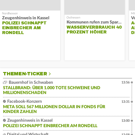
Zeugenhinweis in Kassel
Kommunen rufen zum Sparen auf
POLIZEI SCHNAPPT
A
WASSERVERBRAUCH 40
EINBRECHER AM
A
PROZENT HÖHER
RONDELL
D
THEMEN-TICKER
Bauernhof in Schwaben
13:56
STALLBRAND: ÜBER 1.000 TOTE SCHWEINE UND
MILLIONENSCHADEN
Facebook-Konzern
13:31
META SOLL 567 MILLIONEN DOLLAR IN FONDS FÜR
KINDER ZAHLEN
Zeugenhinweis in Kassel
13:00
POLIZEI SCHNAPPT EINBRECHER AM RONDELL
Digital und Wirtschaft
12:58