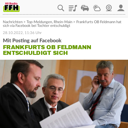
Playlist
Staupilot
Wetter
Webcam
Mein
Nachrichten
>
Top-Meldungen
,
Rhein-Main
>
Frankfurts OB Feldmann hat
sich via Facebook bei Tochter entschuldigt
28.10.2022, 11:36 Uhr
Mit Posting auf Facebook
FRANKFURTS OB FELDMANN
ENTSCHULDIGT SICH