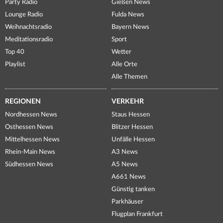
Party Radio
Gießen News
Lounge Radio
Fulda News
Weihnachtsradio
Bayern News
Meditationsradio
Sport
Top 40
Wetter
Playlist
Alle Orte
Alle Themen
REGIONEN
VERKEHR
Nordhessen News
Staus Hessen
Osthessen News
Blitzer Hessen
Mittelhessen News
Unfälle Hessen
Rhein-Main News
A3 News
Südhessen News
A5 News
A661 News
Günstig tanken
Parkhäuser
Flugplan Frankfurt