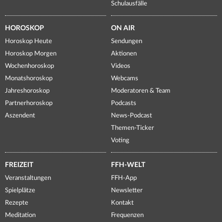
Schulausfälle
HOROSKOP
ON AIR
Horoskop Heute
Sendungen
Horoskop Morgen
Aktionen
Wochenhoroskop
Videos
Monatshoroskop
Webcams
Jahreshoroskop
Moderatoren & Team
Partnerhoroskop
Podcasts
Aszendent
News-Podcast
Themen-Ticker
Voting
FREIZEIT
FFH-WELT
Veranstaltungen
FFH-App
Spielplätze
Newsletter
Rezepte
Kontakt
Meditation
Frequenzen