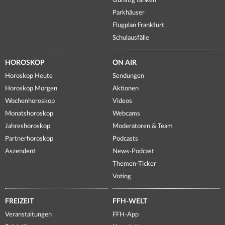
Günstig tanken
Parkhäuser
Flugplan Frankfurt
Schulausfälle
HOROSKOP
ON AIR
Horoskop Heute
Sendungen
Horoskop Morgen
Aktionen
Wochenhoroskop
Videos
Monatshoroskop
Webcams
Jahreshoroskop
Moderatoren & Team
Partnerhoroskop
Podcasts
Aszendent
News-Podcast
Themen-Ticker
Voting
FREIZEIT
FFH-WELT
Veranstaltungen
FFH-App