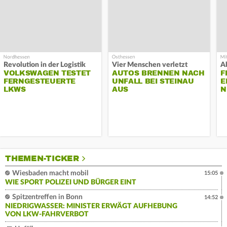
Revolution in der Logistik
Vier Menschen verletzt
A
VOLKSWAGEN TESTET
AUTOS BRENNEN NACH
F
FERNGESTEUERTE
UNFALL BEI STEINAU
E
LKWS
AUS
N
THEMEN-TICKER
Wiesbaden macht mobil
15:05
WIE SPORT POLIZEI UND BÜRGER EINT
Spitzentreffen in Bonn
14:52
NIEDRIGWASSER: MINISTER ERWÄGT AUFHEBUNG
VON LKW-FAHRVERBOT