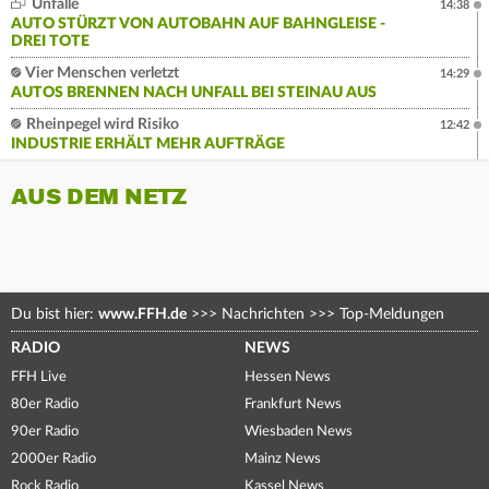
Unfälle
14:38
AUTO STÜRZT VON AUTOBAHN AUF BAHNGLEISE -
DREI TOTE
Vier Menschen verletzt
14:29
AUTOS BRENNEN NACH UNFALL BEI STEINAU AUS
Rheinpegel wird Risiko
12:42
INDUSTRIE ERHÄLT MEHR AUFTRÄGE
AUS DEM NETZ
Du bist hier:
www.FFH.de
>>>
Nachrichten
>>>
Top-Meldungen
RADIO
NEWS
FFH Live
Hessen News
80er Radio
Frankfurt News
90er Radio
Wiesbaden News
2000er Radio
Mainz News
Rock Radio
Kassel News