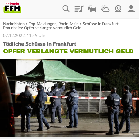
Playlist
Staupilot
Wetter
Webcam
Mein
Nachrichten
>
Top-Meldungen
,
Rhein-Main
>
Schüsse in Frankfurt-
Praunheim: Opfer verlangte vermutlich Geld
07.12.2022, 11:49 Uhr
Tödliche Schüsse in Frankfurt
OPFER VERLANGTE VERMUTLICH GELD