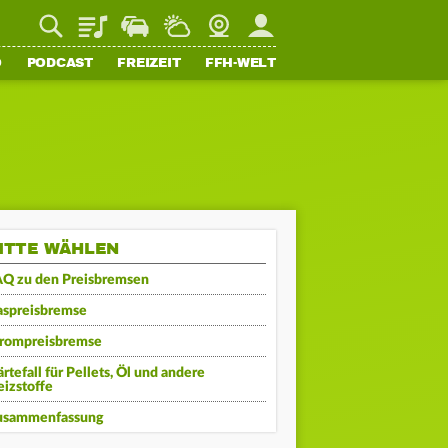
Playlist
Staupilot
Wetter
Webcam
Mein FFH
O
PODCAST
FREIZEIT
FFH-WELT
ITTE WÄHLEN
AQ zu den Preisbremsen
aspreisbremse
trompreisbremse
rtefall für Pellets, Öl und andere
izstoffe
usammenfassung