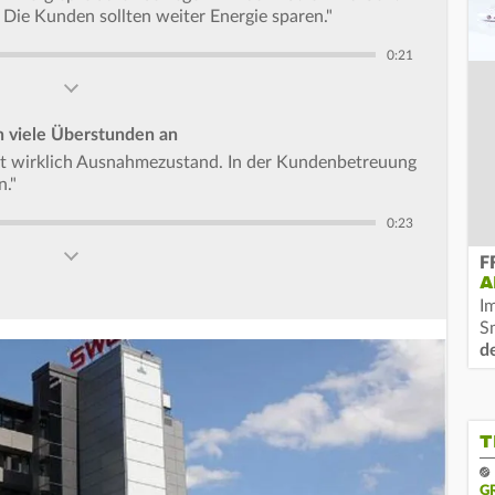
 Die Kunden sollten weiter Energie sparen."
0:21
n viele Überstunden an
ist wirklich Ausnahmezustand. In der Kundenbetreuung
n."
0:23
F
A
I
S
d
T
G