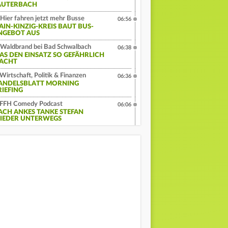
UTERBACH
Hier fahren jetzt mehr Busse
06:56
AIN-KINZIG-KREIS BAUT BUS-
NGEBOT AUS
Waldbrand bei Bad Schwalbach
06:38
AS DEN EINSATZ SO GEFÄHRLICH
ACHT
Wirtschaft, Politik & Finanzen
06:36
ANDELSBLATT MORNING
RIEFING
FFH Comedy Podcast
06:06
ACH ANKES TANKE STEFAN
IEDER UNTERWEGS