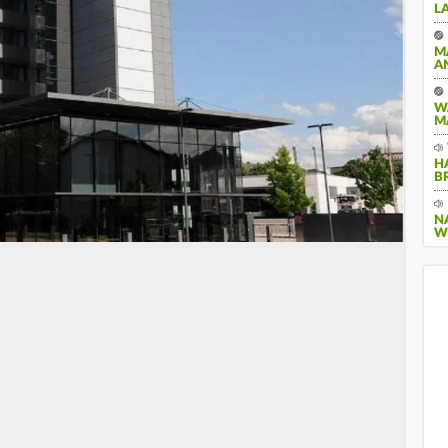
A
M
A
W
M
H
B
N
W