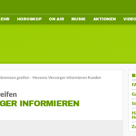
KEHR
HOROSKOP
ON AIR
MUSIK
AKTIONEN
VIDE
B
sbremsen greifen - Hessens Versorger informieren Kunden
F
eifen
G
GER INFORMIEREN
S
Hä
He
Z