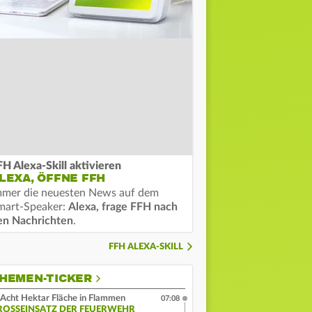
FH Alexa-Skill aktivieren
LEXA, ÖFFNE FFH
mmer die neuesten News auf dem
mart-Speaker:
Alexa, frage FFH nach
en Nachrichten
.
FFH ALEXA-SKILL
HEMEN-TICKER
Acht Hektar Fläche in Flammen
07:08
ROSSEINSATZ DER FEUERWEHR L