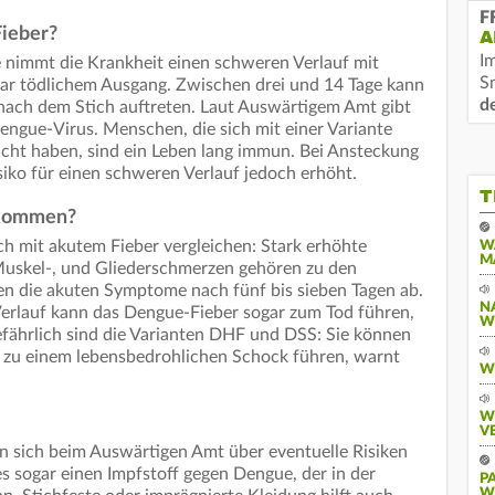
F
Fieber?
A
I
le nimmt die Krankheit einen schweren Verlauf mit
S
gar tödlichem Ausgang. Zwischen drei und 14 Tage kann
d
nach dem Stich auftreten. Laut Auswärtigem Amt gibt
engue-Virus. Menschen, die sich mit einer Variante
cht haben, sind ein Leben lang immun. Bei Ansteckung
isiko für einen schweren Verlauf jedoch erhöht.
T
rkommen?
ch mit akutem Fieber vergleichen: Stark erhöhte
W
M
Muskel-, und Gliederschmerzen gehören zu den
en die akuten Symptome nach fünf bis sieben Tagen ab.
N
Verlauf kann das Dengue-Fieber sogar zum Tod führen,
W
gefährlich sind die Varianten DHF und DSS: Sie können
r zu einem lebensbedrohlichen Schock führen, warnt
W
W
V
an sich beim Auswärtigen Amt über eventuelle Risiken
es sogar einen Impfstoff gegen Dengue, der in der
P
W