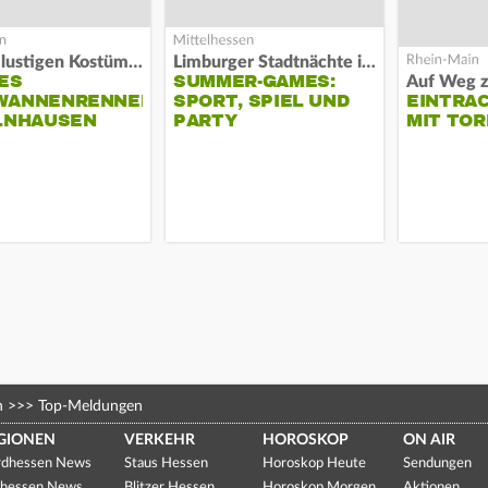
Alles in lustigen Kostümen
Limburger Stadtnächte im Sand
ES
SUMMER-GAMES:
WANNENRENNEN
SPORT, SPIEL UND
EINTRA
ELNHAUSEN
PARTY
MIT TOR
n
>>>
Top-Meldungen
GIONEN
VERKEHR
HOROSKOP
ON AIR
dhessen News
Staus Hessen
Horoskop Heute
Sendungen
hessen News
Blitzer Hessen
Horoskop Morgen
Aktionen