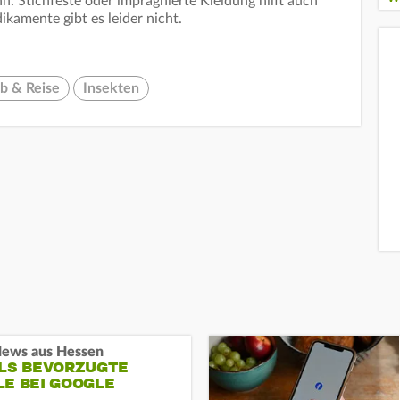
n. Stichfeste oder imprägnierte Kleidung hilft auch
amente gibt es leider nicht.
b & Reise
Insekten
ews aus Hessen
ALS BEVORZUGTE
LE BEI GOOGLE