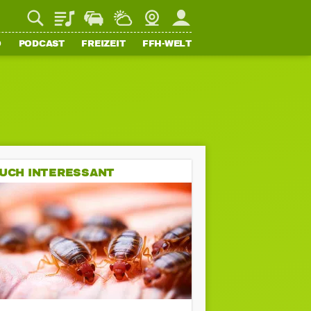
Playlist
Staupilot
Wetter
Webcam
Mein FFH
O
PODCAST
FREIZEIT
FFH-WELT
UCH INTERESSANT