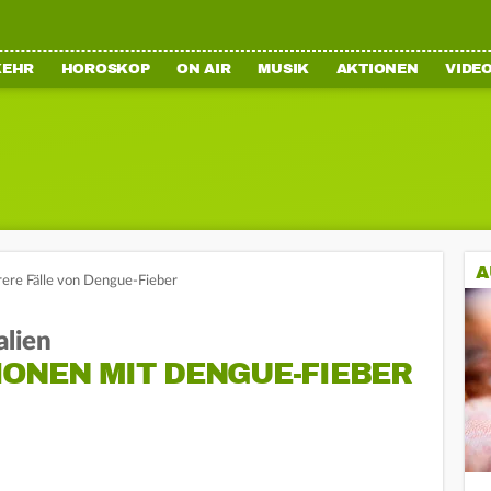
KEHR
HOROSKOP
ON AIR
MUSIK
AKTIONEN
VIDE
A
rere Fälle von Dengue-Fieber
alien
IONEN MIT DENGUE-FIEBER