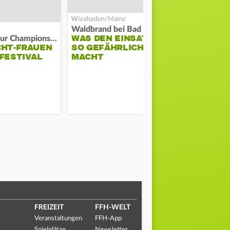
Waldbrand bei Bad Schwalbach
Feuer in Ma
WAS DEN EINSATZ
PASSANTE
Auf Weg zur Champions League
CHT-FRAUEN
SO GEFÄHRLICH
MANN VOR
FESTIVAL
MACHT
WOHNUNG
FREIZEIT
FFH-WELT
Veranstaltungen
FFH-App
Spielplätze
Newsletter