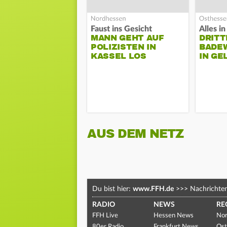
Faust ins Gesicht
MANN GEHT AUF
DRITT
POLIZISTEN IN
BADE
KASSEL LOS
IN G
AUS DEM NETZ
Du bist hier:
www.FFH.de
>>>
Nachrichte
RADIO
NEWS
RE
FFH Live
Hessen News
Nor
80er Radio
Frankfurt News
Ost