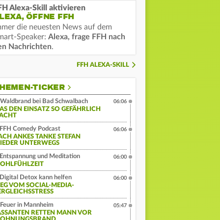
FH Alexa-Skill aktivieren
LEXA, ÖFFNE FFH
mmer die neuesten News auf dem
mart-Speaker:
Alexa, frage FFH nach
en Nachrichten
.
FFH ALEXA-SKILL
HEMEN-TICKER
Waldbrand bei Bad Schwalbach
06:06
AS DEN EINSATZ SO GEFÄHRLICH
ACHT
FFH Comedy Podcast
06:06
ACH ANKES TANKE STEFAN
IEDER UNTERWEGS
Entspannung und Meditation
06:00
OHLFÜHLZEIT
Digital Detox kann helfen
06:00
EG VOM SOCIAL-MEDIA-
ERGLEICHSSTRESS
Feuer in Mannheim
05:47
ASSANTEN RETTEN MANN VOR
OHNUNGSBRAND