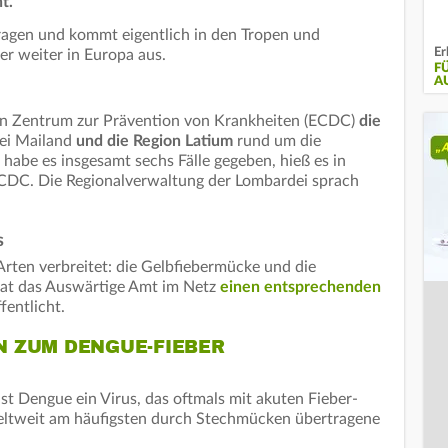
t.
agen und kommt eigentlich in den Tropen und
Er
er weiter in Europa aus.
F
A
en Zentrum zur Prävention von Krankheiten (ECDC)
die
ei Mailand
und die Region Latium
rund um die
habe es insgesamt sechs Fälle gegeben, hieß es in
CDC. Die Regionalverwaltung der Lombardei sprach
s
rten verbreitet: die Gelbfiebermücke und die
hat das Auswärtige Amt im Netz
einen entsprechenden
fentlicht.
 ZUM DENGUE-FIEBER
ist Dengue ein Virus, das oftmals mit akuten Fieber-
 weltweit am häufigsten durch Stechmücken übertragene