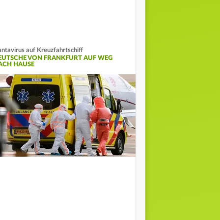
ntavirus auf Kreuzfahrtschiff
EUTSCHE VON FRANKFURT AUF WEG
ACH HAUSE