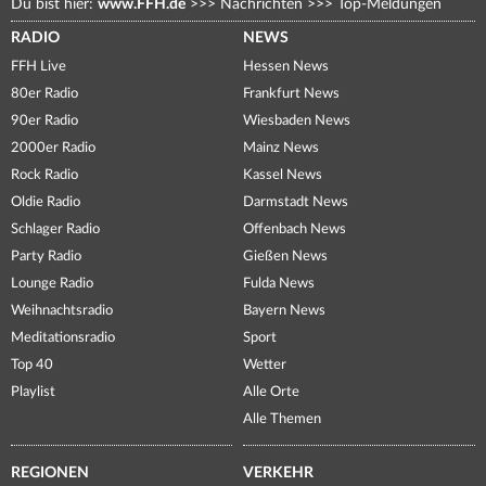
Du bist hier:
www.FFH.de
>>>
Nachrichten
>>>
Top-Meldungen
RADIO
NEWS
FFH Live
Hessen News
80er Radio
Frankfurt News
90er Radio
Wiesbaden News
2000er Radio
Mainz News
Rock Radio
Kassel News
Oldie Radio
Darmstadt News
Schlager Radio
Offenbach News
Party Radio
Gießen News
Lounge Radio
Fulda News
Weihnachtsradio
Bayern News
Meditationsradio
Sport
Top 40
Wetter
Playlist
Alle Orte
Alle Themen
REGIONEN
VERKEHR