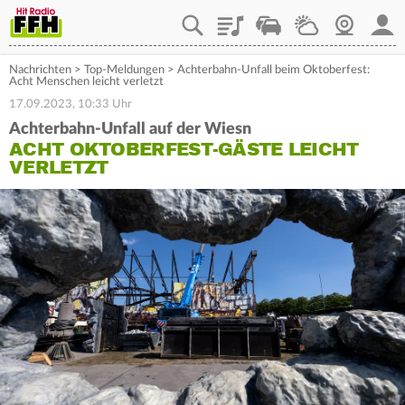
Playlist
Staupilot
Wetter
Webcam
Mein
Nachrichten
>
Top-Meldungen
>
Achterbahn-Unfall beim Oktoberfest:
Acht Menschen leicht verletzt
17.09.2023, 10:33 Uhr
Achterbahn-Unfall auf der Wiesn
ACHT OKTOBERFEST-GÄSTE LEICHT
VERLETZT