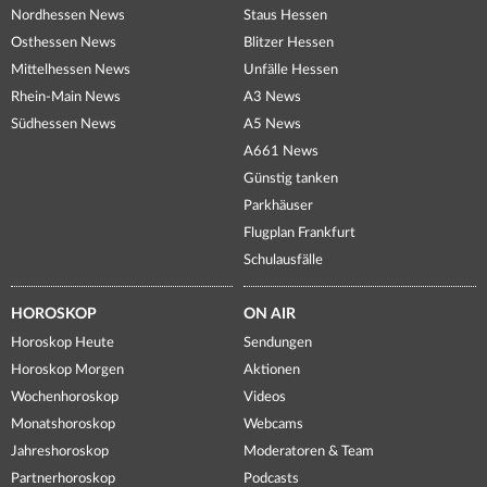
Nordhessen News
Staus Hessen
Osthessen News
Blitzer Hessen
Mittelhessen News
Unfälle Hessen
Rhein-Main News
A3 News
Südhessen News
A5 News
A661 News
Günstig tanken
Parkhäuser
Flugplan Frankfurt
Schulausfälle
HOROSKOP
ON AIR
Horoskop Heute
Sendungen
Horoskop Morgen
Aktionen
Wochenhoroskop
Videos
Monatshoroskop
Webcams
Jahreshoroskop
Moderatoren & Team
Partnerhoroskop
Podcasts