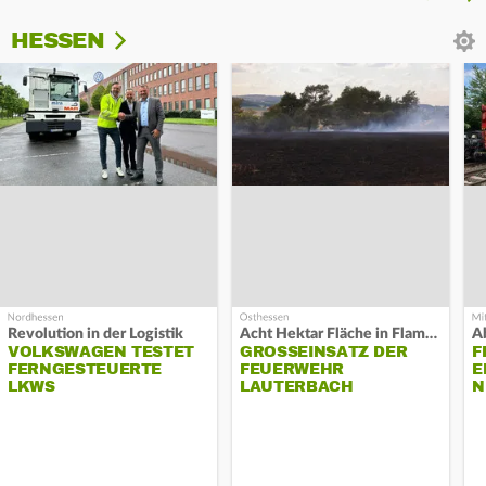
HESSEN
Revolution in der Logistik
Acht Hektar Fläche in Flammen
A
VOLKSWAGEN TESTET
GROSSEINSATZ DER F
F
FERNGESTEUERTE
EUERWEHR L
E
LKWS
AUTERBACH
N