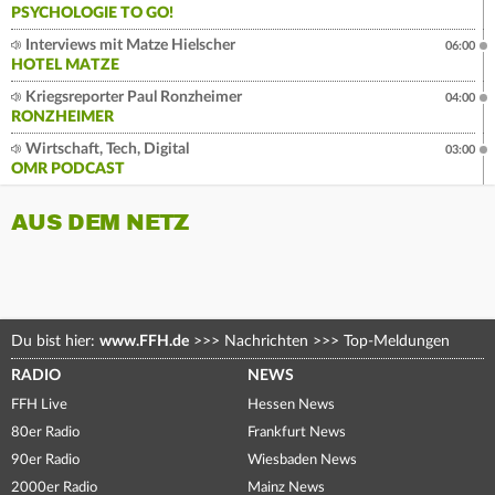
PSYCHOLOGIE TO GO!
Interviews mit Matze Hielscher
06:00
HOTEL MATZE
Kriegsreporter Paul Ronzheimer
04:00
RONZHEIMER
Wirtschaft, Tech, Digital
03:00
OMR PODCAST
AUS DEM NETZ
Du bist hier:
www.FFH.de
>>>
Nachrichten
>>>
Top-Meldungen
RADIO
NEWS
FFH Live
Hessen News
80er Radio
Frankfurt News
90er Radio
Wiesbaden News
2000er Radio
Mainz News