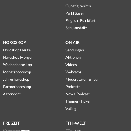
Günstig tanken
Parkhäuser
Flugplan Frankfurt
Schulausfälle
HOROSKOP
ON AIR
Horoskop Heute
Sendungen
Horoskop Morgen
Aktionen
Wochenhoroskop
Videos
Monatshoroskop
Webcams
Jahreshoroskop
Moderatoren & Team
Partnerhoroskop
Podcasts
Aszendent
News-Podcast
Themen-Ticker
Voting
FREIZEIT
FFH-WELT