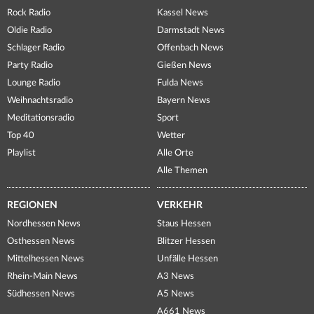
Rock Radio
Kassel News
Oldie Radio
Darmstadt News
Schlager Radio
Offenbach News
Party Radio
Gießen News
Lounge Radio
Fulda News
Weihnachtsradio
Bayern News
Meditationsradio
Sport
Top 40
Wetter
Playlist
Alle Orte
Alle Themen
REGIONEN
VERKEHR
Nordhessen News
Staus Hessen
Osthessen News
Blitzer Hessen
Mittelhessen News
Unfälle Hessen
Rhein-Main News
A3 News
Südhessen News
A5 News
A661 News