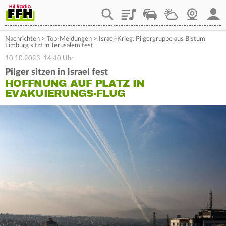
Playlist
Staupilot
Wetter
Webcam
Mein
Nachrichten
>
Top-Meldungen
>
Israel-Krieg: Pilgergruppe aus Bistum
Limburg sitzt in Jerusalem fest
10.10.2023, 14:40 Uhr
Pilger sitzen in Israel fest
HOFFNUNG AUF PLATZ IN
EVAKUIERUNGS-FLUG