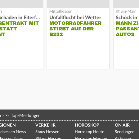
Hoher Schaden in Eiterfeld
Unfallflucht bei Wetter
Schock in 
GENTRAKT MIT
MOTORRADFAHRER
MANN ZI
STATT
STIRBT AUF DER
PASSAN
NT
B252
AUTOS
n
>>>
Top-Meldungen
GIONEN
VERKEHR
HOROSKOP
ON AIR
dhessen News
Staus Hessen
Horoskop Heute
Sendungen
hessen News
Blitzer Hessen
Horoskop Morgen
Aktionen