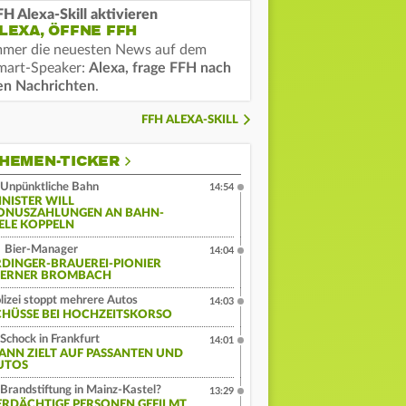
FH Alexa-Skill aktivieren
LEXA, ÖFFNE FFH
mmer die neuesten News auf dem
mart-Speaker:
Alexa, frage FFH nach
en Nachrichten
.
FFH ALEXA-SKILL
HEMEN-TICKER
Unpünktliche Bahn
14:54
INISTER WILL
ONUSZAHLUNGEN AN BAHN-
IELE KOPPELN
Bier-Manager
14:04
RDINGER-BRAUEREI-PIONIER
ERNER BROMBACH
lizei stoppt mehrere Autos
14:03
CHÜSSE BEI HOCHZEITSKORSO
Schock in Frankfurt
14:01
ANN ZIELT AUF PASSANTEN UND
UTOS
Brandstiftung in Mainz-Kastel?
13:29
ERDÄCHTIGE PERSONEN GEFILMT