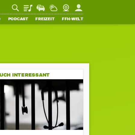
Playlist
Staupilot
Wetter
Webcam
Mein FFH
O
PODCAST
FREIZEIT
FFH-WELT
UCH INTERESSANT