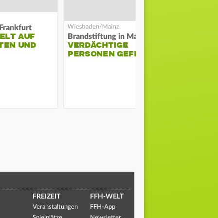
Frankfurt
ELT AUF
DARMSTAD
Brandstiftung in Mainz-Kastel?
TEN UND
VERDÄCHTIGE
ERKÄMPFT
PERSONEN GEFILMT
GEGEN KI
FREIZEIT
FFH-WELT
Veranstaltungen
FFH-App
Spielplätze
Newsletter