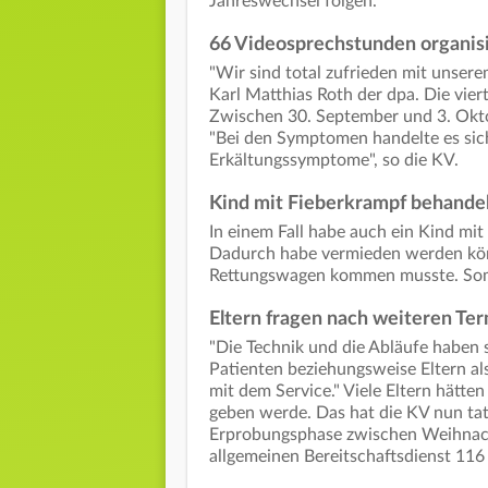
Jahreswechsel folgen.
66 Videosprechstunden organis
"Wir sind total zufrieden mit unser
Karl Matthias Roth der dpa. Die viert
Zwischen 30. September und 3. Okt
"Bei den Symptomen handelte es si
Erkältungssymptome", so die KV.
Kind mit Fieberkrampf behande
In einem Fall habe auch ein Kind mi
Dadurch habe vermieden werden kön
Rettungswagen kommen musste. Somi
Eltern fragen nach weiteren Te
"Die Technik und die Abläufe haben s
Patienten beziehungsweise Eltern al
mit dem Service." Viele Eltern hätte
geben werde. Das hat die KV nun tats
Erprobungsphase zwischen Weihnach
allgemeinen Bereitschaftsdienst 116