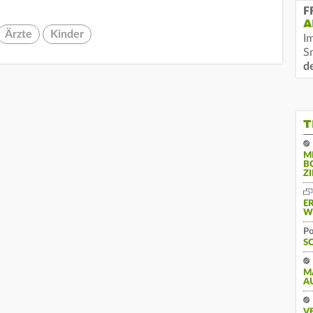
F
A
Ärzte
Kinder
I
S
d
T
M
B
Z
E
W
Po
S
M
A
V