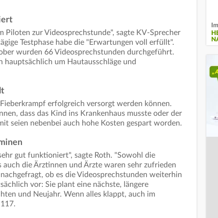
iert
Im
em Piloten zur Videosprechstunde", sagte KV-Sprecher
H
N
ägige Testphase habe die "Erwartungen voll erfüllt".
ober wurden 66 Videosprechstunden durchgeführt.
ch hauptsächlich um Hautausschläge und
lt
t Fieberkrampf erfolgreich versorgt werden können.
nen, dass das Kind ins Krankenhaus musste oder der
t seien nebenbei auch hohe Kosten gespart worden.
rminen
ehr gut funktioniert", sagte Roth. "Sowohl die
s auch die Ärztinnen und Ärzte waren sehr zufrieden
n nachgefragt, ob es die Videosprechstunden weiterhin
ächlich vor: Sie plant eine nächste, längere
ten und Neujahr. Wenn alles klappt, auch im
 117.