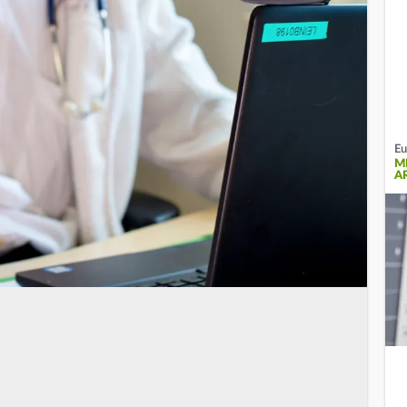
Eu
M
A