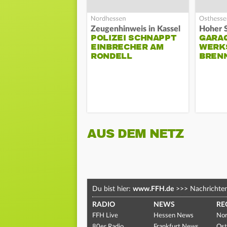
Zeugenhinweis in Kassel
POLIZEI SCHNAPPT
GARA
EINBRECHER AM
WERK
RONDELL
BREN
AUS DEM NETZ
Du bist hier:
www.FFH.de
>>>
Nachrichte
RADIO
NEWS
RE
FFH Live
Hessen News
Nor
80er Radio
Frankfurt News
Ost