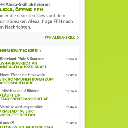
FH Alexa-Skill aktivieren
LEXA, ÖFFNE FFH
mmer die neuesten News auf dem
mart-Speaker:
Alexa, frage FFH nach
en Nachrichten
.
FFH ALEXA-SKILL
HEMEN-TICKER
Rheinland-Pfalz & Saarland
18:03
KW-FAHRVERBOT AN
ONNTAGEN AUSSER KRAFT
News-Ticker zur Hitzewelle
17:49
EHR KOMMUNEN RUFEN ZUM
ASSERSPAREN AUF
Mini-Knast auf Rädern
17:14
O LÄUFT EIN
EFANGENENTRANSPORT AB
Vorplatz wird umgestaltet
16:44
ARMSTADT 98 EHRT
NVERGESSENEN FAN
6 aus 49
15:49
OTTOGEWINN: NUR EINE ZAHL