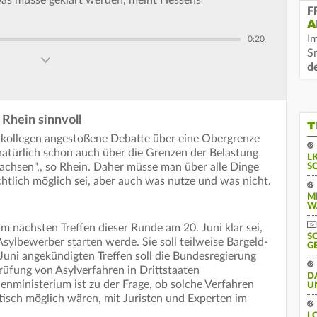
Das müsse geklärt werden, meint Hessens
F
A
I
0:20
S
d
Rhein sinnvoll
T
eikollegen angestoßene Debatte über eine Obergrenze
 natürlich schon auch über die Grenzen der Belastung
L
achsen",, so Rhein. Daher müsse man über alle Dinge
S
tlich möglich sei, aber auch was nutze und was nicht.
M
W
m nächsten Treffen dieser Runde am 20. Juni klar sei,
S
sylbewerber starten werde. Sie soll teilweise Bargeld-
G
Juni angekündigten Treffen soll die Bundesregierung
rüfung von Asylverfahren in Drittstaaten
D
nministerium ist zu der Frage, ob solche Verfahren
U
tisch möglich wären, mit Juristen und Experten im
L