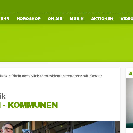
KEHR
HOROSKOP
ON AIR
MUSIK
AKTIONEN
VIDE
A
ainz
>
Rhein nach Ministerpräsidentenkonferenz mit Kanzler
ik
N - KOMMUNEN