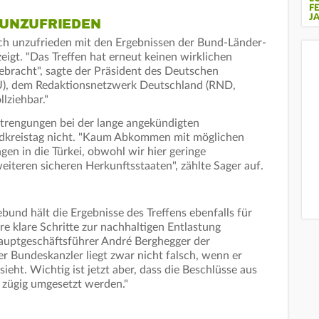
F
J
 UNZUFRIEDEN
h unzufrieden mit den Ergebnissen der Bund-Länder-
eigt. "Das Treffen hat erneut keinen wirklichen
 gebracht", sagte der Präsident des Deutschen
U), dem Redaktionsnetzwerk Deutschland (RND,
lziehbar."
strengungen bei der lange angekündigten
ndkreistag nicht. "Kaum Abkommen mit möglichen
n in die Türkei, obwohl wir hier geringe
teren sicheren Herkunftsstaaten", zählte Sager auf.
nd hält die Ergebnisse des Treffens ebenfalls für
e klare Schritte zur nachhaltigen Entlastung
uptgeschäftsführer André Berghegger der
r Bundeskanzler liegt zwar nicht falsch, wenn er
eht. Wichtig ist jetzt aber, dass die Beschlüsse aus
zügig umgesetzt werden."