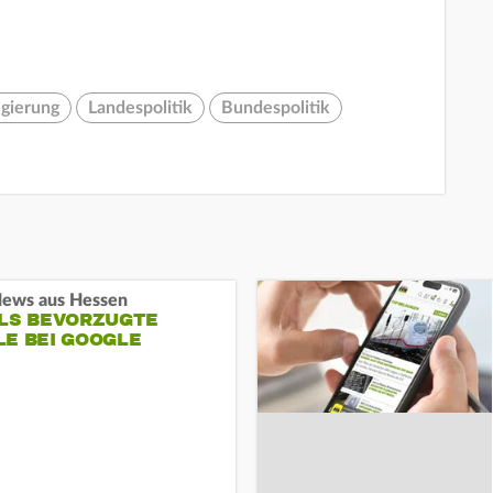
gierung
Landespolitik
Bundespolitik
ews aus Hessen
ALS BEVORZUGTE
LE BEI GOOGLE