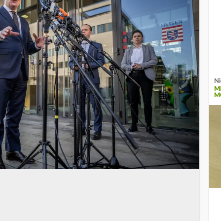
Ni
M
M