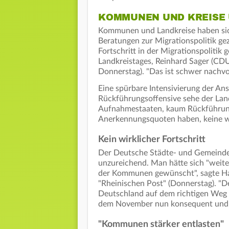
KOMMUNEN UND KREISE
Kommunen und Landkreise haben sic
Beratungen zur Migrationspolitik gez
Fortschritt in der Migrationspolitik
Landkreistages, Reinhard Sager (CD
Donnerstag). "Das ist schwer nachvol
Eine spürbare Intensivierung der An
Rückführungsoffensive sehe der La
Aufnahmestaaten, kaum Rückführunge
Anerkennungsquoten haben, keine wei
Kein wirklicher Fortschritt
Der Deutsche Städte- und Gemeindebu
unzureichend. Man hätte sich "weiter
der Kommunen gewünscht", sagte Ha
"Rheinischen Post" (Donnerstag). "De
Deutschland auf dem richtigen Weg si
dem November nun konsequent und 
"Kommunen stärker entlasten"