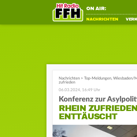
ON AIR:
NACHRICHTEN
VER
Nachrichten
>
Top-Meldungen
,
Wiesbaden/M
zufrieden
06.03.2024, 16:49 Uhr
Konferenz zur Asylpolit
RHEIN ZUFRIEDE
ENTTÄUSCHT