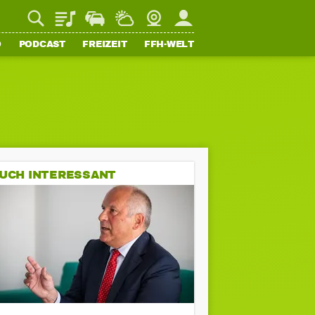
Playlist
Staupilot
Wetter
Webcam
Mein FFH
O
PODCAST
FREIZEIT
FFH-WELT
UCH INTERESSANT