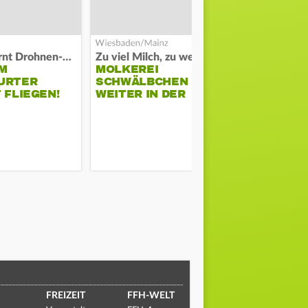
Polizei warnt Drohnen-Besitzer
Zu viel Milch, zu wenig Abnehme
M
MOLKEREI
STADTRAT
URTER
SCHWÄLBCHEN
WIEDER F
 FLIEGEN!
WEITER IN DER
SCHLAGZE
KRISE
FREIZEIT
FFH-WELT