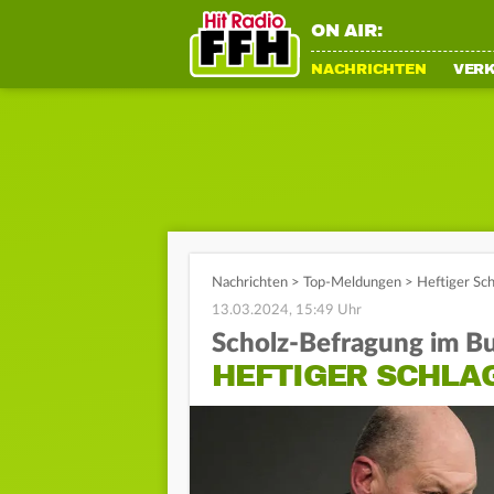
ON AIR:
NACHRICHTEN
VER
Nachrichten
>
Top-Meldungen
>
Heftiger Sc
13.03.2024, 15:49 Uhr
Scholz-Befragung im B
HEFTIGER SCHLA