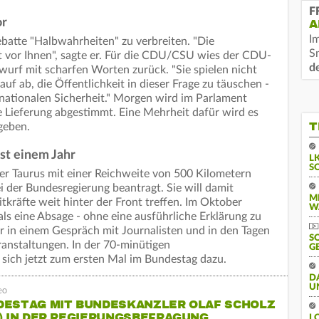
F
or
A
I
ebatte "Halbwahrheiten" zu verbreiten. "Die
S
 vor Ihnen", sagte er. Für die CDU/CSU wies der CDU-
d
wurf mit scharfen Worten zurück. "Sie spielen nicht
auf ab, die Öffentlichkeit in dieser Frage zu täuschen -
 nationalen Sicherheit." Morgen wird im Parlament
e Lieferung abgestimmt. Eine Mehrheit dafür wird es
T
 geben.
st einem Jahr
L
S
er Taurus mit einer Reichweite von 500 Kilometern
 der Bundesregierung beantragt. Sie will damit
M
tkräfte weit hinter der Front treffen. Im Oktober
W
mals eine Absage - ohne eine ausführliche Erklärung zu
uar in einem Gespräch mit Journalisten und in den Tagen
S
ranstaltungen. In der 70-minütigen
G
sich jetzt zum ersten Mal im Bundestag dazu.
D
U
DESTAG MIT BUNDESKANZLER OLAF SCHOLZ
) IN DER REGIERUNGSBEFRAGUNG
L