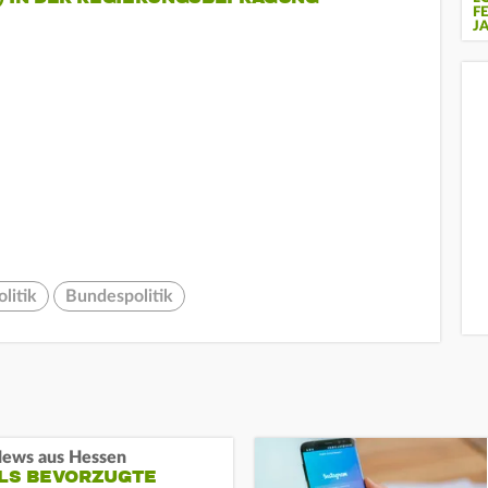
F
J
litik
Bundespolitik
ews aus Hessen
ALS BEVORZUGTE