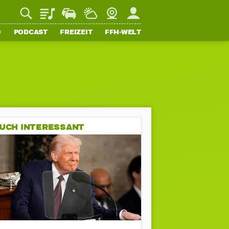
Playlist
Staupilot
Wetter
Webcam
Mein FFH
O
PODCAST
FREIZEIT
FFH-WELT
UCH INTERESSANT