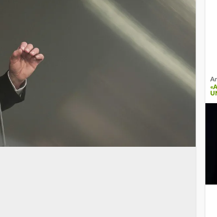
An
«
U