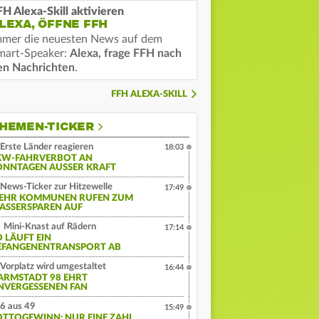
FH Alexa-Skill aktivieren
LEXA, ÖFFNE FFH
mmer die neuesten News auf dem
mart-Speaker:
Alexa, frage FFH nach
en Nachrichten
.
FFH ALEXA-SKILL
HEMEN-TICKER
Erste Länder reagieren
18:03
KW-FAHRVERBOT AN
ONNTAGEN AUSSER KRAFT
News-Ticker zur Hitzewelle
17:49
EHR KOMMUNEN RUFEN ZUM
ASSERSPAREN AUF
Mini-Knast auf Rädern
17:14
O LÄUFT EIN
EFANGENENTRANSPORT AB
Vorplatz wird umgestaltet
16:44
ARMSTADT 98 EHRT
NVERGESSENEN FAN
6 aus 49
15:49
OTTOGEWINN: NUR EINE ZAHL