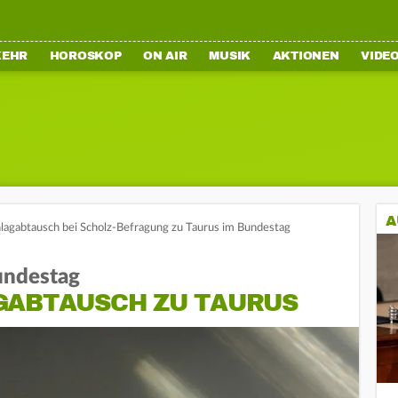
KEHR
HOROSKOP
ON AIR
MUSIK
AKTIONEN
VIDE
A
hlagabtausch bei Scholz-Befragung zu Taurus im Bundestag
undestag
GABTAUSCH ZU TAURUS