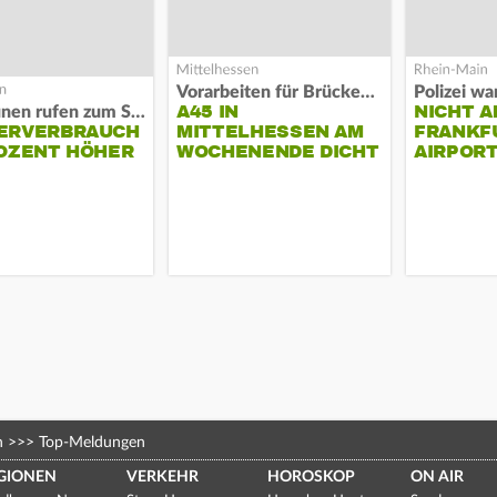
Vorarbeiten für Brücken-Neubau
A45 IN
NICHT A
Kommunen rufen zum Sparen auf
ERVERBRAUCH
MITTELHESSEN AM
FRANKF
OZENT HÖHER
WOCHENENDE DICHT
AIRPORT
n
>>>
Top-Meldungen
GIONEN
VERKEHR
HOROSKOP
ON AIR