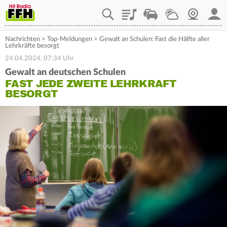
Playlist
Staupilot
Wetter
Webcam
Mein
Nachrichten
>
Top-Meldungen
>
Gewalt an Schulen: Fast die Hälfte aller
Lehrkräfte besorgt
24.04.2024, 07:34 Uhr
Gewalt an deutschen Schulen
FAST JEDE ZWEITE LEHRKRAFT
BESORGT