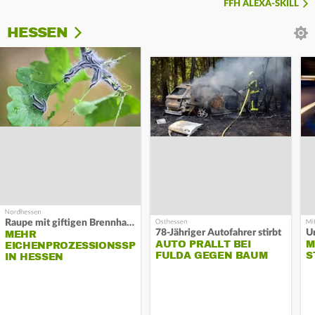
FFH ALEXA-SKILL
HESSEN
Raupe mit giftigen Brennhaaren
78-Jähriger Autofahrer stirbt
Un
MEHR
AUTO PRALLT BEI
M
EICHENPROZESSIONSSPINNER
FULDA GEGEN BAUM
S
IN HESSEN