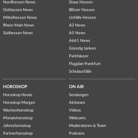
Nordhessen News
Staus Hessen
Osthessen News
Blitzer Hessen
Mittelhessen News
Unfälle Hessen
Rhein-Main News
A3 News
Südhessen News
A5 News
A661 News
Günstig tanken
Parkhäuser
Flugplan Frankfurt
Schulausfälle
HOROSKOP
ON AIR
Horoskop Heute
Sendungen
Horoskop Morgen
Aktionen
Wochenhoroskop
Videos
Monatshoroskop
Webcams
Jahreshoroskop
Moderatoren & Team
Partnerhoroskop
Podcasts