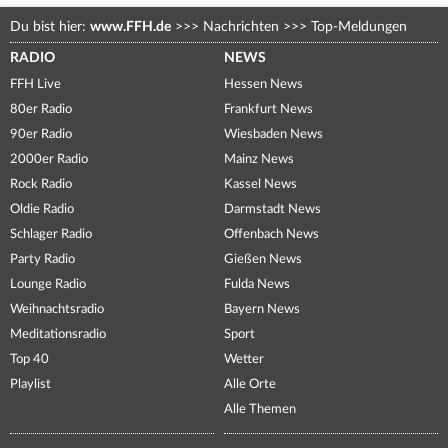
Du bist hier:
www.FFH.de
>>>
Nachrichten
>>>
Top-Meldungen
RADIO
NEWS
FFH Live
Hessen News
80er Radio
Frankfurt News
90er Radio
Wiesbaden News
2000er Radio
Mainz News
Rock Radio
Kassel News
Oldie Radio
Darmstadt News
Schlager Radio
Offenbach News
Party Radio
Gießen News
Lounge Radio
Fulda News
Weihnachtsradio
Bayern News
Meditationsradio
Sport
Top 40
Wetter
Playlist
Alle Orte
Alle Themen