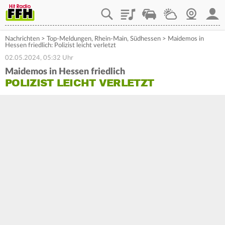
Playlist
Staupilot
Wetter
Webcam
Mein
Nachrichten
>
Top-Meldungen
,
Rhein-Main
,
Südhessen
>
Maidemos in
Hessen friedlich: Polizist leicht verletzt
02.05.2024, 05:32 Uhr
Maidemos in Hessen friedlich
POLIZIST LEICHT VERLETZT