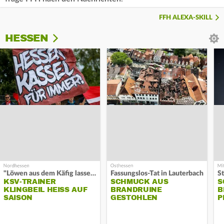
FFH ALEXA-SKILL
HESSEN
"Löwen aus dem Käfig lassen"
Fassungslos-Tat in Lauterbach
KSV-TRAINER
SCHMUCK AUS
S
KLINGBEIL HEISS AUF S
BRANDRUINE
B
AISON
GESTOHLEN
P