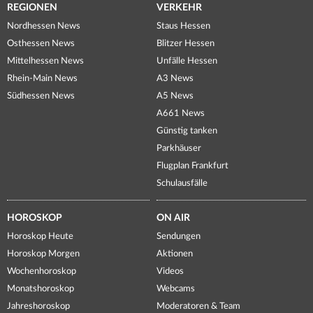
REGIONEN
VERKEHR
Nordhessen News
Staus Hessen
Osthessen News
Blitzer Hessen
Mittelhessen News
Unfälle Hessen
Rhein-Main News
A3 News
Südhessen News
A5 News
A661 News
Günstig tanken
Parkhäuser
Flugplan Frankfurt
Schulausfälle
HOROSKOP
ON AIR
Horoskop Heute
Sendungen
Horoskop Morgen
Aktionen
Wochenhoroskop
Videos
Monatshoroskop
Webcams
Jahreshoroskop
Moderatoren & Team