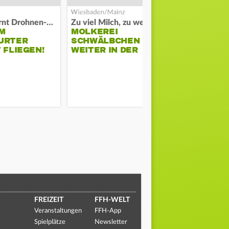
Polizei warnt Drohnen-Besitzer
Zu viel Milch, zu wenig Abnehme
M
MOLKEREI
STADTRAT
URTER
SCHWÄLBCHEN
WIEDER F
 FLIEGEN!
WEITER IN DER
SCHLAGZE
KRISE
FREIZEIT
FFH-WELT
Veranstaltungen
FFH-App
Spielplätze
Newsletter