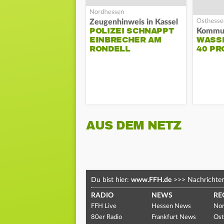
Zeugenhinweis in Kassel
POLIZEI SCHNAPPT
EINBRECHER AM
WASS
RONDELL
40 PR
AUS DEM NETZ
Du bist hier:
www.FFH.de
>>>
Nachrichte
RADIO
NEWS
RE
FFH Live
Hessen News
Nor
80er Radio
Frankfurt News
Ost