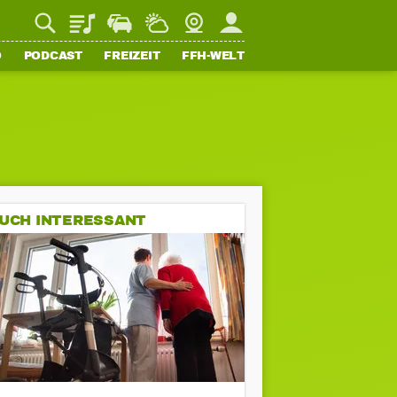
Playlist
Staupilot
Wetter
Webcam
Mein FFH
O
PODCAST
FREIZEIT
FFH-WELT
UCH INTERESSANT