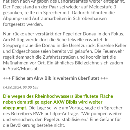
hat sich nach Angaben des Landratsamtes weiter entspannt.
Der Pegelstand an der Paar sei wieder auf Meldestufe 3
gesunken, teilte ein Sprecher mit. Dadurch könnten die
Abpump- und Aufräumarbeiten in Schrobenhausen
fortgesetzt werden.
Nun rücke aber verstärkt der Pegel der Donau in den Fokus.
Am Mittag werde dort die Scheitelwelle erwartet. In
Stepperg staue die Donau in die Ussel zurück. Einzelne Keller
und Erdgeschosse seien bereits vollgelaufen. Die Feuerwehr
regelt demnach die Zufahrtsstraßen und koordiniert die
Maßnahmen vor Ort. Ein ähnliches Bild zeichne sich zudem
in Straß/Moos ab.
+++ Fläche am Akw Biblis weiterhin überflutet +++
04.06.2024, 09:00 Uhr
Die wegen des Rheinhochwassers überflutete Fläche
neben dem stillgelegten AKW Biblis wird weiter
abgepumpt.
Die Lage sei wie am Vortag, sagte ein Sprecher
des Betreibers RWE auf dpa-Anfrage. "Wir pumpen weiter
und versuchen, den Pegel zu stabilisieren." Eine Gefahr für
die Bevölkerung bestehe nicht.