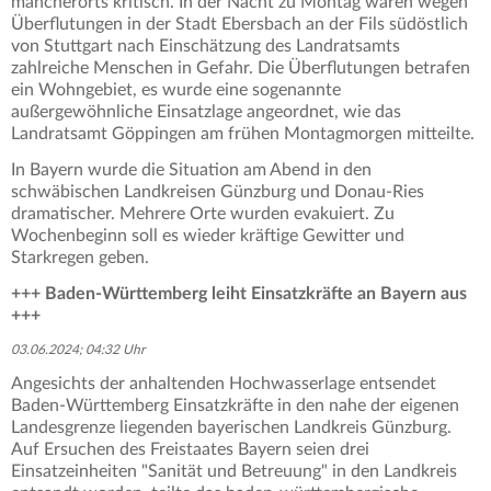
mancherorts kritisch. In der Nacht zu Montag waren wegen
Überflutungen in der Stadt Ebersbach an der Fils südöstlich
von Stuttgart nach Einschätzung des Landratsamts
zahlreiche Menschen in Gefahr. Die Überflutungen betrafen
ein Wohngebiet, es wurde eine sogenannte
außergewöhnliche Einsatzlage angeordnet, wie das
Landratsamt Göppingen am frühen Montagmorgen mitteilte.
In Bayern wurde die Situation am Abend in den
schwäbischen Landkreisen Günzburg und Donau-Ries
dramatischer. Mehrere Orte wurden evakuiert. Zu
Wochenbeginn soll es wieder kräftige Gewitter und
Starkregen geben.
+++ Baden-Württemberg leiht Einsatzkräfte an Bayern aus
+++
03.06.2024; 04:32 Uhr
Angesichts der anhaltenden Hochwasserlage entsendet
Baden-Württemberg Einsatzkräfte in den nahe der eigenen
Landesgrenze liegenden bayerischen Landkreis Günzburg.
Auf Ersuchen des Freistaates Bayern seien drei
Einsatzeinheiten "Sanität und Betreuung" in den Landkreis