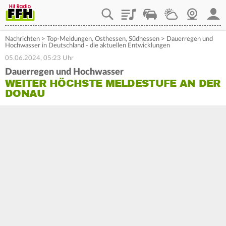
Playlist
Staupilot
Wetter
Webcam
Mein
Nachrichten
>
Top-Meldungen
,
Osthessen
,
Südhessen
>
Dauerregen und
Hochwasser in Deutschland - die aktuellen Entwicklungen
05.06.2024, 05:23 Uhr
Dauerregen und Hochwasser
WEITER HÖCHSTE MELDESTUFE AN DER
DONAU