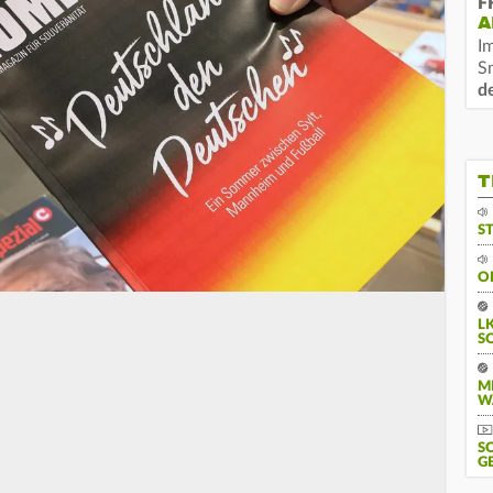
F
A
I
S
d
T
S
O
L
S
M
W
S
G