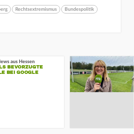
berg
Rechtsextremismus
Bundespolitik
ews aus Hessen
ALS BEVORZUGTE
LE BEI GOOGLE