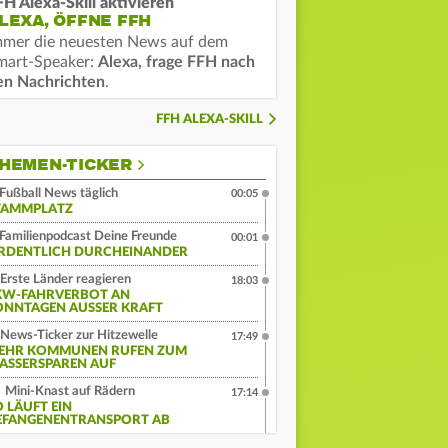
FH Alexa-Skill aktivieren
LEXA, ÖFFNE FFH
mmer die neuesten News auf dem
mart-Speaker:
Alexa, frage FFH nach
en Nachrichten
.
FFH ALEXA-SKILL
HEMEN-TICKER
Fußball News täglich
00:05
TAMMPLATZ
Familienpodcast Deine Freunde
00:01
RDENTLICH DURCHEINANDER
Erste Länder reagieren
18:03
KW-FAHRVERBOT AN
ONNTAGEN AUSSER KRAFT
News-Ticker zur Hitzewelle
17:49
EHR KOMMUNEN RUFEN ZUM
ASSERSPAREN AUF
Mini-Knast auf Rädern
17:14
O LÄUFT EIN
EFANGENENTRANSPORT AB