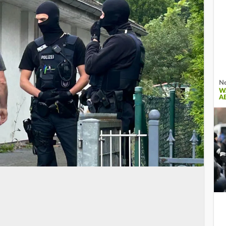
Ne
W
A