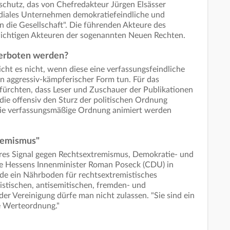
schutz, das von Chefredakteur Jürgen Elsässer
ediales Unternehmen demokratiefeindliche und
 die Gesellschaft". Die führenden Akteure des
ichtigen Akteuren der sogenannten Neuen Rechten.
verboten werden?
icht es nicht, wenn diese eine verfassungsfeindliche
 in aggressiv-kämpferischer Form tun. Für das
fürchten, dass Leser und Zuschauer der Publikationen
die offensiv den Sturz der politischen Ordnung
die verfassungsmäßige Ordnung animiert werden
tremismus"
ares Signal gegen Rechtsextremismus, Demokratie- und
lte Hessens Innenminister Roman Poseck (CDU) in
e ein Nährboden für rechtsextremistisches
istischen, antisemitischen, fremden- und
er Vereinigung dürfe man nicht zulassen. "Sie sind ein
e Werteordnung."