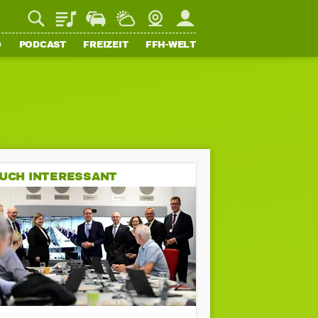
Playlist
Staupilot
Wetter
Webcam
Mein FFH
O
PODCAST
FREIZEIT
FFH-WELT
UCH INTERESSANT