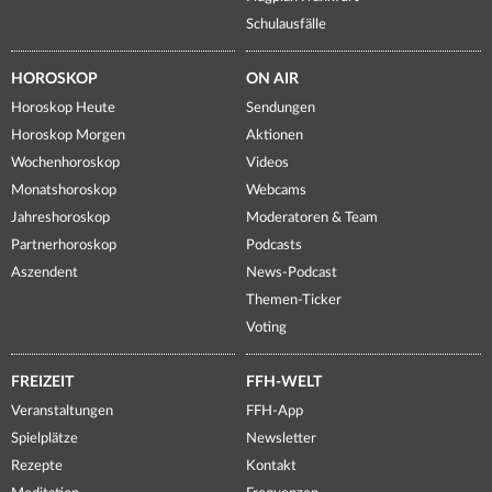
Schulausfälle
HOROSKOP
ON AIR
Horoskop Heute
Sendungen
Horoskop Morgen
Aktionen
Wochenhoroskop
Videos
Monatshoroskop
Webcams
Jahreshoroskop
Moderatoren & Team
Partnerhoroskop
Podcasts
Aszendent
News-Podcast
Themen-Ticker
Voting
FREIZEIT
FFH-WELT
Veranstaltungen
FFH-App
Spielplätze
Newsletter
Rezepte
Kontakt