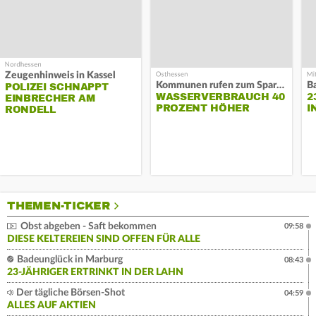
Zeugenhinweis in Kassel
Kommunen rufen zum Sparen auf
B
POLIZEI SCHNAPPT
WASSERVERBRAUCH 40
2
EINBRECHER AM
PROZENT HÖHER
I
RONDELL
THEMEN-TICKER
Obst abgeben - Saft bekommen
09:58
DIESE KELTEREIEN SIND OFFEN FÜR ALLE
Badeunglück in Marburg
08:43
23-JÄHRIGER ERTRINKT IN DER LAHN
Der tägliche Börsen-Shot
04:59
ALLES AUF AKTIEN