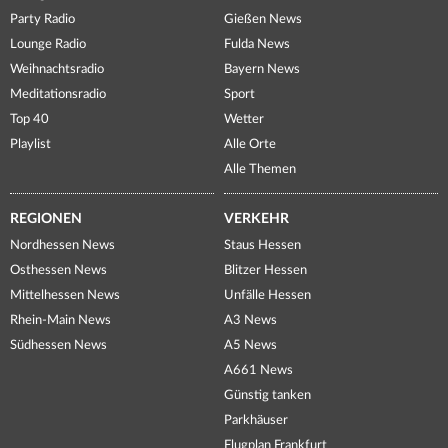
Party Radio
Gießen News
Lounge Radio
Fulda News
Weihnachtsradio
Bayern News
Meditationsradio
Sport
Top 40
Wetter
Playlist
Alle Orte
Alle Themen
REGIONEN
VERKEHR
Nordhessen News
Staus Hessen
Osthessen News
Blitzer Hessen
Mittelhessen News
Unfälle Hessen
Rhein-Main News
A3 News
Südhessen News
A5 News
A661 News
Günstig tanken
Parkhäuser
Flugplan Frankfurt