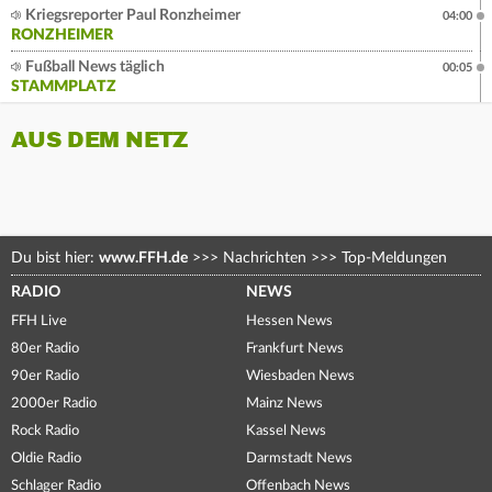
Kriegsreporter Paul Ronzheimer
04:00
RONZHEIMER
Fußball News täglich
00:05
STAMMPLATZ
AUS DEM NETZ
Du bist hier:
www.FFH.de
>>>
Nachrichten
>>>
Top-Meldungen
RADIO
NEWS
FFH Live
Hessen News
80er Radio
Frankfurt News
90er Radio
Wiesbaden News
2000er Radio
Mainz News
Rock Radio
Kassel News
Oldie Radio
Darmstadt News
Schlager Radio
Offenbach News