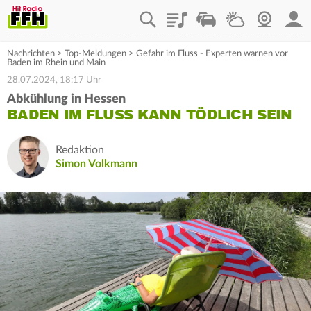
Playlist
Staupilot
Wetter
Webcam
Mein
Nachrichten
>
Top-Meldungen
>
Gefahr im Fluss - Experten warnen vor
Baden im Rhein und Main
28.07.2024, 18:17 Uhr
Abkühlung in Hessen
BADEN IM FLUSS KANN TÖDLICH SEIN
Redaktion
Simon Volkmann