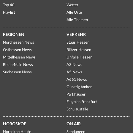
Top 40
Wetter
Playlist
Alle Orte
Alle Themen
REGIONEN
VERKEHR
Nordhessen News
Staus Hessen
Osthessen News
Blitzer Hessen
Mittelhessen News
Unfälle Hessen
Rhein-Main News
A3 News
Südhessen News
A5 News
A661 News
Günstig tanken
Parkhäuser
Flugplan Frankfurt
Schulausfälle
HOROSKOP
ON AIR
Horoskop Heute
Sendungen