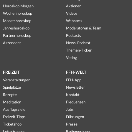
Horoskop Morgen
Aktionen
Wochenhoroskop
Videos
Monatshoroskop
Webcams
Jahreshoroskop
Moderatoren & Team
Partnerhoroskop
Podcasts
Aszendent
News-Podcast
Themen-Ticker
Voting
FREIZEIT
FFH-WELT
Veranstaltungen
FFH-App
Spielplätze
Newsletter
Rezepte
Kontakt
Meditation
Frequenzen
Ausflugsziele
Jobs
Freizeit-Tipps
Führungen
Ticketshop
Presse
Lotto Hessen
Radiowerbung