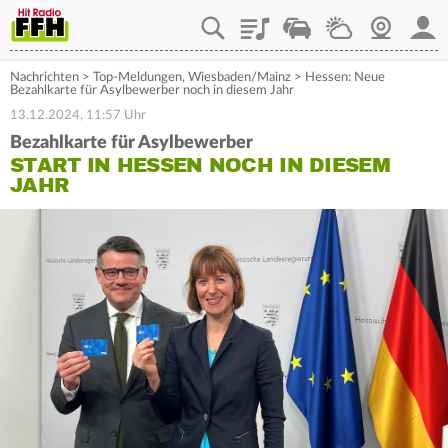
Playlist
Staupilot
Wetter
Webcam
Mein
Nachrichten
>
Top-Meldungen
,
Wiesbaden/Mainz
>
Hessen: Neue
Bezahlkarte für Asylbewerber noch in diesem Jahr
13.12.2024, 11:57 Uhr
Bezahlkarte für Asylbewerber
START IN HESSEN NOCH IN DIESEM
JAHR