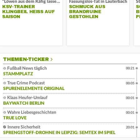
"Löwen aus dem Käfig lassen"
Fassungslos-Tat in Lauterbach
KSV-TRAINER
SCHMUCK AUS
S
KLINGBEIL HEISS AUF S
BRANDRUINE
B
AISON
GESTOHLEN
P
THEMEN-TICKER
Fußball News täglich
00:21
STAMMPLATZ
True Crime Podcast
00:05
SPURENELEMENTE ORIGINAL
Klaas Heufer-Umlauf
00:01
BAYWATCH BERLIN
Wahre Liebesgeschichten
00:01
TRUE LOVE
Innere Sicherheit
20:01
SPRENGSTOFF-DROHNE IN LEIPZIG: SEMTEX IM SPIEL