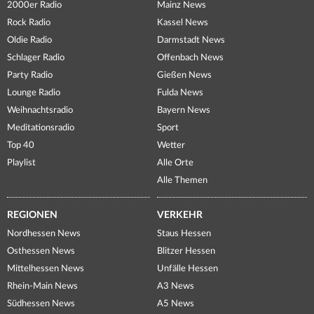
2000er Radio
Mainz News
Rock Radio
Kassel News
Oldie Radio
Darmstadt News
Schlager Radio
Offenbach News
Party Radio
Gießen News
Lounge Radio
Fulda News
Weihnachtsradio
Bayern News
Meditationsradio
Sport
Top 40
Wetter
Playlist
Alle Orte
Alle Themen
REGIONEN
VERKEHR
Nordhessen News
Staus Hessen
Osthessen News
Blitzer Hessen
Mittelhessen News
Unfälle Hessen
Rhein-Main News
A3 News
Südhessen News
A5 News