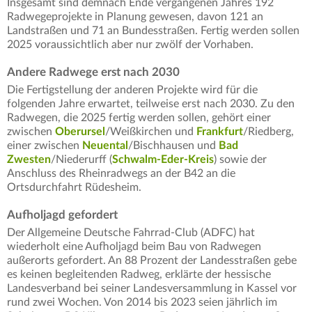
Insgesamt sind demnach Ende vergangenen Jahres 192
Radwegeprojekte in Planung gewesen, davon 121 an
Landstraßen und 71 an Bundesstraßen. Fertig werden sollen
2025 voraussichtlich aber nur zwölf der Vorhaben.
Andere Radwege erst nach 2030
Die Fertigstellung der anderen Projekte wird für die
folgenden Jahre erwartet, teilweise erst nach 2030. Zu den
Radwegen, die 2025 fertig werden sollen, gehört einer
zwischen
Oberursel
/Weißkirchen und
Frankfurt
/Riedberg,
einer zwischen
Neuental
/Bischhausen und
Bad
Zwesten
/Niederurff (
Schwalm-Eder-Kreis
) sowie der
Anschluss des Rheinradwegs an der B42 an die
Ortsdurchfahrt Rüdesheim.
Aufholjagd gefordert
Der Allgemeine Deutsche Fahrrad-Club (ADFC) hat
wiederholt eine Aufholjagd beim Bau von Radwegen
außerorts gefordert. An 88 Prozent der Landesstraßen gebe
es keinen begleitenden Radweg, erklärte der hessische
Landesverband bei seiner Landesversammlung in Kassel vor
rund zwei Wochen. Von 2014 bis 2023 seien jährlich im