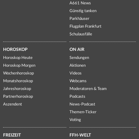
A661 News
Günstig tanken
Parkhäuser
Flugplan Frankfurt
Schulausfälle
HOROSKOP
ON AIR
Horoskop Heute
Sendungen
Horoskop Morgen
Aktionen
Wochenhoroskop
Videos
Monatshoroskop
Webcams
Jahreshoroskop
Moderatoren & Team
Partnerhoroskop
Podcasts
Aszendent
News-Podcast
Themen-Ticker
Voting
FREIZEIT
FFH-WELT