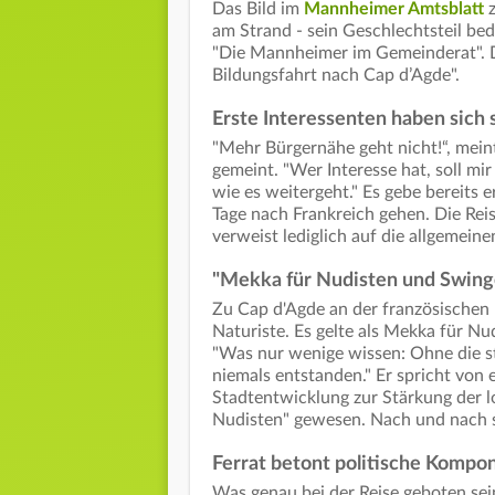
Das Bild im
Mannheimer Amtsblatt
z
am Strand - sein Geschlechtsteil bed
"Die Mannheimer im Gemeinderat". Die
Bildungsfahrt nach Cap d’Agde".
Erste Interessenten haben sich
"Mehr Bürgernähe geht nicht!“, meint
gemeint. "Wer Interesse hat, soll mi
wie es weitergeht." Es gebe bereits 
Tage nach Frankreich gehen. Die Reis
verweist lediglich auf die allgemein
"Mekka für Nudisten und Swing
Zu Cap d'Agde an der französischen 
Naturiste. Es gelte als Mekka für Nu
"Was nur wenige wissen: Ohne die st
niemals entstanden." Er spricht von 
Stadtentwicklung zur Stärkung der lo
Nudisten" gewesen. Nach und nach 
Ferrat betont politische Kompo
Was genau bei der Reise geboten sei