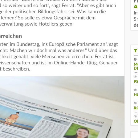
F
o weiter und so fort", sagt Ferrat. "Aber es gibt auch
A
ge der politischen Bildungsfahrt sei: Was kann die
I
lernen? So solle es etwa Gespräche mit dem
S
tverwaltung sowie Hoteliers geben.
d
erreichen
ahrten im Bundestag, ins Europäische Parlament an", sagt
T
acht: Machen wir doch mal was anderes." Und über das
chkeit gehabt, viele Menschen zu erreichen. Ferrat ist
lwissenschaften und ist im Online-Handel tätig. Genauer
M
ht beschreiben.
D
P
H
R
O