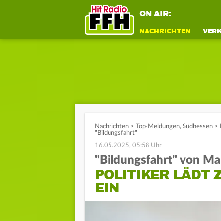
ON AIR:
NACHRICHTEN
VER
Nachrichten
>
Top-Meldungen
,
Südhessen
>
"Bildungsfahrt"
16.05.2025, 05:58 Uhr
"Bildungsfahrt" von M
POLITIKER LÄDT
EIN