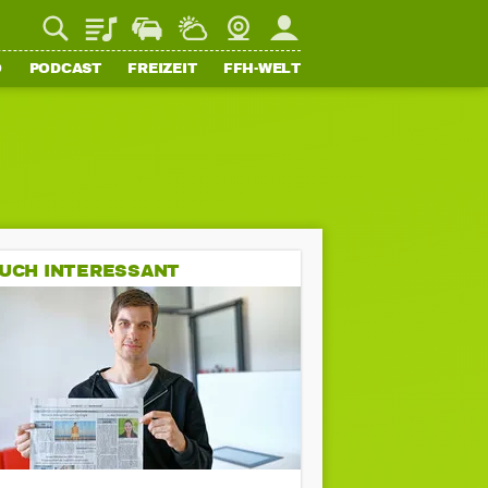
Playlist
Staupilot
Wetter
Webcam
Mein FFH
O
PODCAST
FREIZEIT
FFH-WELT
UCH INTERESSANT