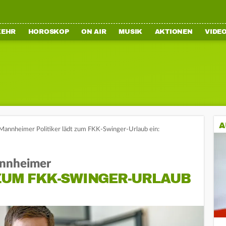
KEHR
HOROSKOP
ON AIR
MUSIK
AKTIONEN
VIDE
A
Mannheimer Politiker lädt zum FKK-Swinger-Urlaub ein:
annheimer
 ZUM FKK-SWINGER-URLAUB