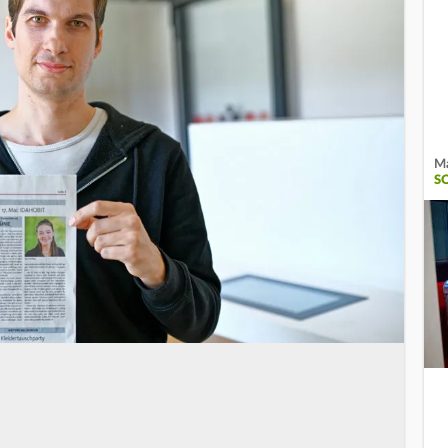
Ma
SO