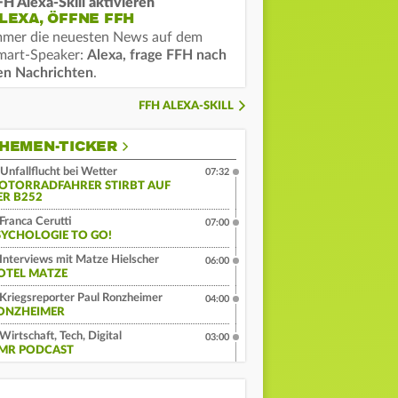
FH Alexa-Skill aktivieren
LEXA, ÖFFNE FFH
mmer die neuesten News auf dem
mart-Speaker:
Alexa, frage FFH nach
en Nachrichten
.
FFH ALEXA-SKILL
HEMEN-TICKER
Unfallflucht bei Wetter
07:32
OTORRADFAHRER STIRBT AUF
ER B252
Franca Cerutti
07:00
SYCHOLOGIE TO GO!
Interviews mit Matze Hielscher
06:00
OTEL MATZE
Kriegsreporter Paul Ronzheimer
04:00
ONZHEIMER
Wirtschaft, Tech, Digital
03:00
MR PODCAST