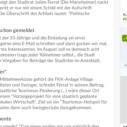
eigt den Stadtrat Julien Ferrat (Die Mannheimer) nackt
eckt er nur mit einem Schild mit der Aufschrift
 Überschrift des Artikels lautet: "Politische
Ku
P
 schon gemeldet
 der 33-Jährige und die Einladung sei ernst
r gerne eine E-Mail schreiben und dann gucken wir mal,
erste Interessenten. Im August soll es demnach acht
ekosten trage jeder Teilnehmer selbst., die Stadt
en Vorgaben für Beiträge der Stadträte im Amtsblatt.
er"
Mittelmeerküste gehört die FKK-Anlage Village
disten und Swinger, schreibt Ferrat in seinem Beitrag.
aatliche Tourismus-Förderung (...) wäre dieser Ort
einem "Vorzeigeprojekt für eine staatlich geplante
kalen Wirtschaft". Ziel sei ein "Tourismus-Hotspot für
seien dann auch Swingerclubs dazugekommen.
nente
n werde? "Zum einen wollen wir uns natürlich den