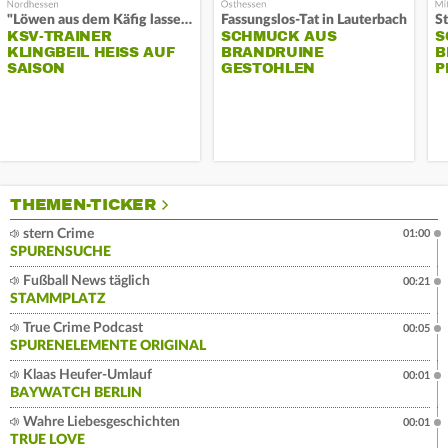
"Löwen aus dem Käfig lassen"
Fassungslos-Tat in Lauterbach
KSV-TRAINER
SCHMUCK AUS
S
KLINGBEIL HEISS AUF S
BRANDRUINE
B
AISON
GESTOHLEN
P
THEMEN-TICKER
stern Crime
01:00
SPURENSUCHE
Fußball News täglich
00:21
STAMMPLATZ
True Crime Podcast
00:05
SPURENELEMENTE ORIGINAL
Klaas Heufer-Umlauf
00:01
BAYWATCH BERLIN
Wahre Liebesgeschichten
00:01
TRUE LOVE