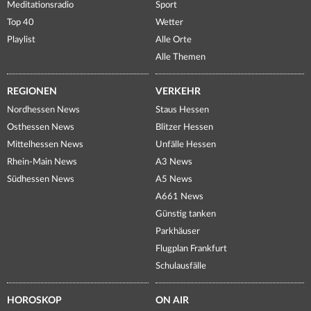
Meditationsradio
Sport
Top 40
Wetter
Playlist
Alle Orte
Alle Themen
REGIONEN
VERKEHR
Nordhessen News
Staus Hessen
Osthessen News
Blitzer Hessen
Mittelhessen News
Unfälle Hessen
Rhein-Main News
A3 News
Südhessen News
A5 News
A661 News
Günstig tanken
Parkhäuser
Flugplan Frankfurt
Schulausfälle
HOROSKOP
ON AIR