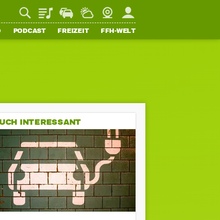
Playlist
Staupilot
Wetter
Webcam
Mein FFH
O
PODCAST
FREIZEIT
FFH-WELT
UCH INTERESSANT