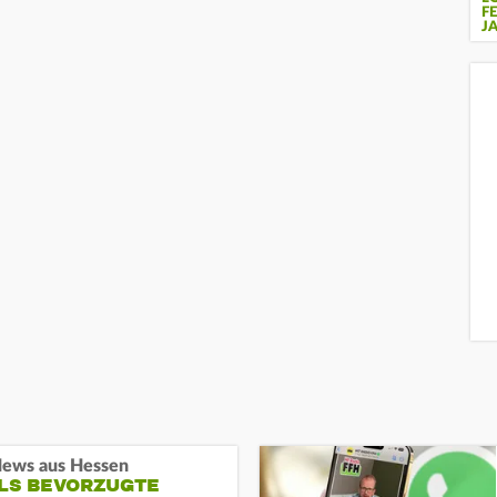
F
J
ews aus Hessen
ALS BEVORZUGTE