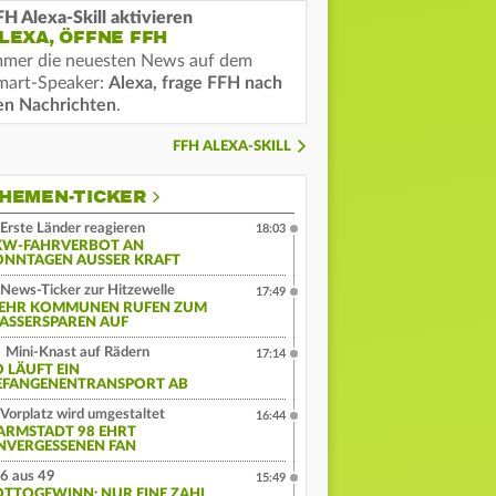
FH Alexa-Skill aktivieren
LEXA, ÖFFNE FFH
mmer die neuesten News auf dem
mart-Speaker:
Alexa, frage FFH nach
en Nachrichten
.
FFH ALEXA-SKILL
HEMEN-TICKER
Erste Länder reagieren
18:03
KW-FAHRVERBOT AN
ONNTAGEN AUSSER KRAFT
News-Ticker zur Hitzewelle
17:49
EHR KOMMUNEN RUFEN ZUM
ASSERSPAREN AUF
Mini-Knast auf Rädern
17:14
O LÄUFT EIN
EFANGENENTRANSPORT AB
Vorplatz wird umgestaltet
16:44
ARMSTADT 98 EHRT
NVERGESSENEN FAN
6 aus 49
15:49
OTTOGEWINN: NUR EINE ZAHL