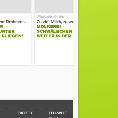
Polizei warnt Drohnen-Besitzer
Zu viel Milch, zu wenig Abnehme
M
MOLKEREI
STADTRAT
URTER
SCHWÄLBCHEN
WIEDER F
 FLIEGEN!
WEITER IN DER
SCHLAGZE
KRISE
FREIZEIT
FFH-WELT