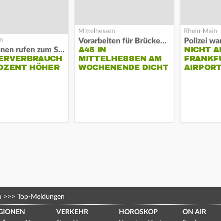
Vorarbeiten für Brücken-Neubau
A45 IN
NICHT A
Kommunen rufen zum Sparen auf
ERVERBRAUCH
MITTELHESSEN AM
FRANKF
OZENT HÖHER
WOCHENENDE DICHT
AIRPORT
n
>>>
Top-Meldungen
GIONEN
VERKEHR
HOROSKOP
ON AIR