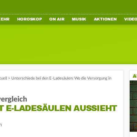
KEHR
HOROSKOP
ON AIR
MUSIK
AKTIONEN
VIDE
A
tuell
>
Unterschiede bei den E-Ladesäulen: Wo die Versorgung in
ergleich
IT E-LADESÄULEN AUSSIEHT
n