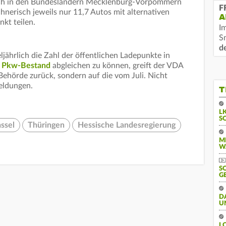
ach in den Bundesländern Mecklenburg-Vorpommern
F
chnerisch jeweils nur 11,7 Autos mit alternativen
A
kt teilen.
I
S
d
jährlich die Zahl der öffentlichen Ladepunkte in
m
Pkw-Bestand
abgleichen zu können, greift der VDA
 Behörde zurück, sondern auf die vom Juli. Nicht
eldungen.
T
L
S
ssel
Thüringen
Hessische Landesregierung
M
W
S
G
D
U
L