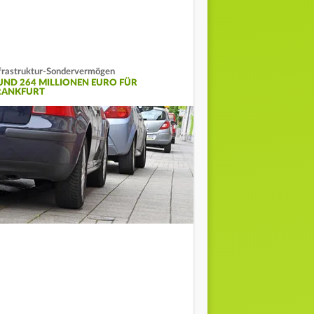
frastruktur-Sondervermögen
UND 264 MILLIONEN EURO FÜR
RANKFURT