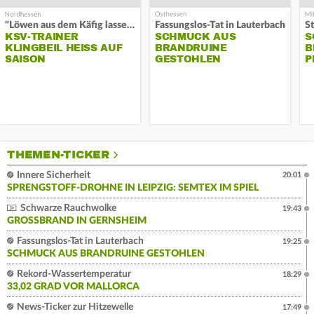
"Löwen aus dem Käfig lassen"
Fassungslos-Tat in Lauterbach
KSV-TRAINER
SCHMUCK AUS
S
KLINGBEIL HEISS AUF S
BRANDRUINE
B
AISON
GESTOHLEN
P
THEMEN-TICKER
Innere Sicherheit
20:01
SPRENGSTOFF-DROHNE IN LEIPZIG: SEMTEX IM SPIEL
Schwarze Rauchwolke
19:43
GROSSBRAND IN GERNSHEIM
Fassungslos-Tat in Lauterbach
19:25
SCHMUCK AUS BRANDRUINE GESTOHLEN
Rekord-Wassertemperatur
18:29
33,02 GRAD VOR MALLORCA
News-Ticker zur Hitzewelle
17:49