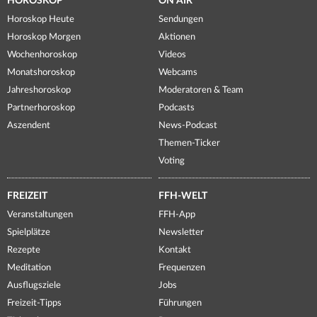
HOROSKOP
ON AIR
Horoskop Heute
Sendungen
Horoskop Morgen
Aktionen
Wochenhoroskop
Videos
Monatshoroskop
Webcams
Jahreshoroskop
Moderatoren & Team
Partnerhoroskop
Podcasts
Aszendent
News-Podcast
Themen-Ticker
Voting
FREIZEIT
FFH-WELT
Veranstaltungen
FFH-App
Spielplätze
Newsletter
Rezepte
Kontakt
Meditation
Frequenzen
Ausflugsziele
Jobs
Freizeit-Tipps
Führungen