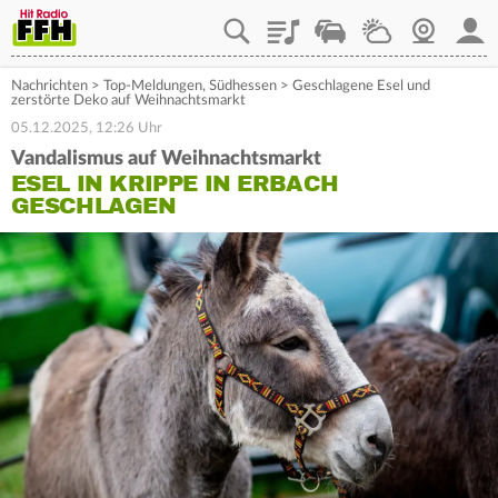
Playlist
Staupilot
Wetter
Webcam
Mein
Nachrichten
>
Top-Meldungen
,
Südhessen
>
Geschlagene Esel und
zerstörte Deko auf Weihnachtsmarkt
05.12.2025, 12:26 Uhr
Vandalismus auf Weihnachtsmarkt
ESEL IN KRIPPE IN ERBACH
GESCHLAGEN